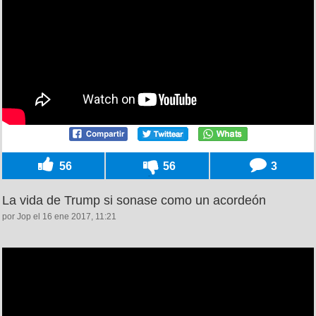
56
56
3
La vida de Trump si sonase como un acordeón
por Jop el 16 ene 2017, 11:21