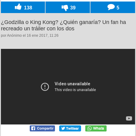
138
39
5
¿Godzilla o King Kong? ¿Quién ganaría? Un fan ha
recreado un tráiler con los dos
por Anónimo el 16 ene 2017, 11:26