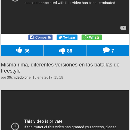
36
86
7
Misma rima, diferentes versiones en las batallas de
freestyle
por
30cmdedolor
el 15 ene 2017, 15:18