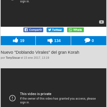
19
134
0
Nuevo "Doblando Virales" del gran Korah
por
TonySiscar
el 15 ene 2017, 13:19