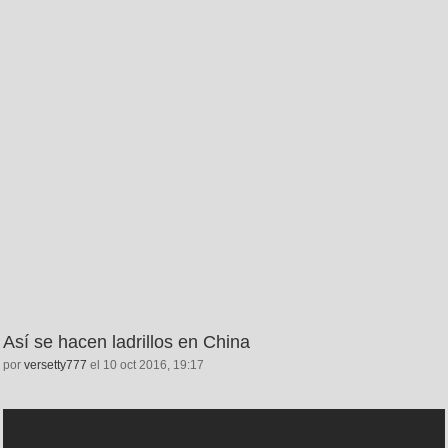
Así se hacen ladrillos en China
por
versetty777
el 10 oct 2016, 19:17