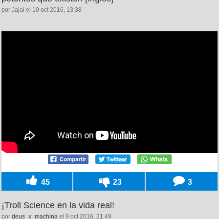
por Jajai el 10 oct 2016, 13:38
45
23
3
¡Troll Science en la vida real!
por
deus_x_machina
el 9 oct 2016, 21:49