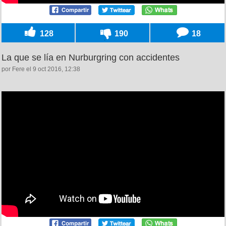
128
190
18
La que se lía en Nurburgring con accidentes
por Fere el 9 oct 2016, 12:38