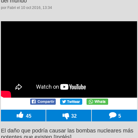
del mundo
por Fabri el 10 oct 2016, 13:34
45
32
5
El daño que podría causar las bombas nucleares más
potentes que existen [Inglés]