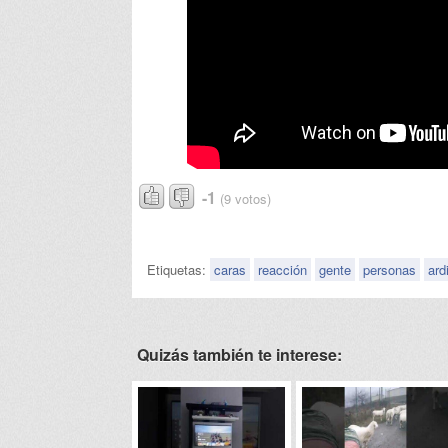
-1
(9 votos)
Etiquetas:
caras
reacción
gente
personas
ardi
Quizás también te interese: