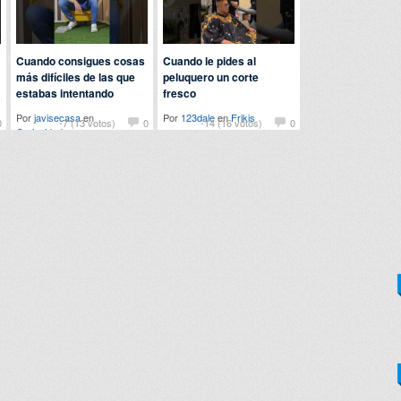
Cuando consigues cosas
Cuando le pides al
más difíciles de las que
peluquero un corte
estabas intentando
fresco
Por
javisecasa
en
Por
123dale
en
Frikis
0
-7 (13 votos)
0
-14 (16 votos)
0
Curiosidades