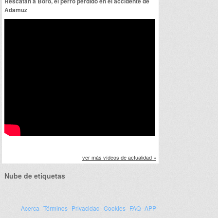
Rescatan a Boro, el perro perdido en el accidente de
Adamuz
ver más vídeos de actualidad »
Nube de etiquetas
Acerca
Términos
Privacidad
Cookies
FAQ
APP