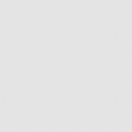
ir
artir
+
lr