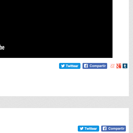
Compartir
Compart
Comp
en
en
en
meneame
Google
tumb