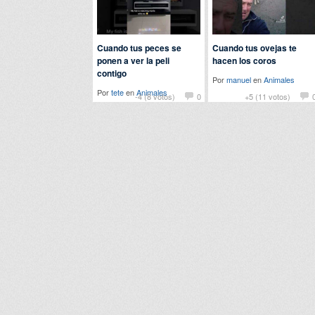
Cuando tus peces se
Cuando tus ovejas te
ponen a ver la peli
hacen los coros
contigo
Por
manuel
en
Animales
Por
tete
en
Animales
-4 (8 votos)
0
+5 (11 votos)