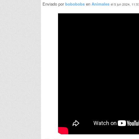
Enviado por
bobobobs
en
Animales
el 5 jun 2024, 11:5