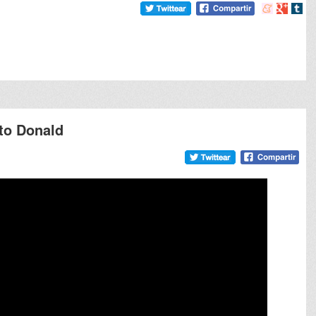
Compartir
Compart
Comp
en
en
en
meneame
Google
tumb
ato Donald