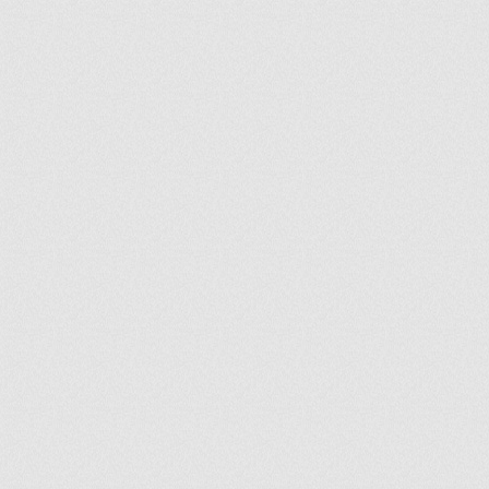
ir
artir
+
lr