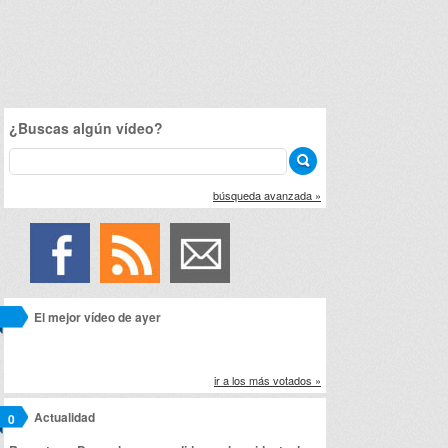
¿Buscas algún vídeo?
búsqueda avanzada »
El mejor vídeo de ayer
ir a los más votados »
Actualidad
0