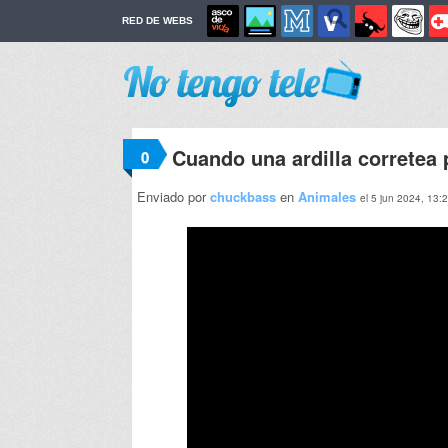
RED DE WEBS
Cuando una ardilla corretea 
0
Enviado por
chuckbass
en
Animales
el 5 jun 2024, 13: