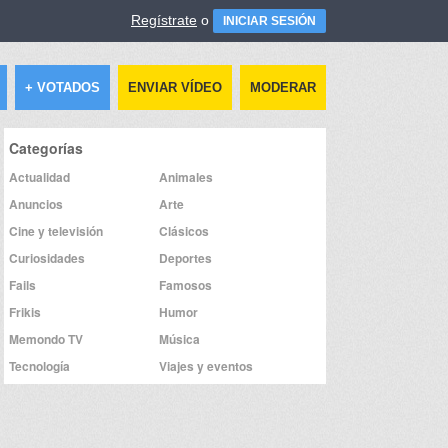
Regístrate
o
INICIAR SESIÓN
+ VOTADOS
ENVIAR VÍDEO
MODERAR
Categorías
Actualidad
Animales
Anuncios
Arte
Cine y televisión
Clásicos
Curiosidades
Deportes
Fails
Famosos
Frikis
Humor
Memondo TV
Música
Tecnología
Viajes y eventos