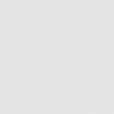
ir
artir
+
lr