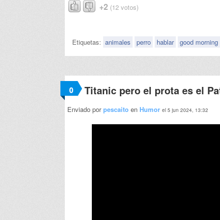
+2
(12 votos)
Etiquetas:
animales
perro
hablar
good morning
Titanic pero el prota es el P
0
Enviado por
pescaito
en
Humor
el 5 jun 2024, 13:32