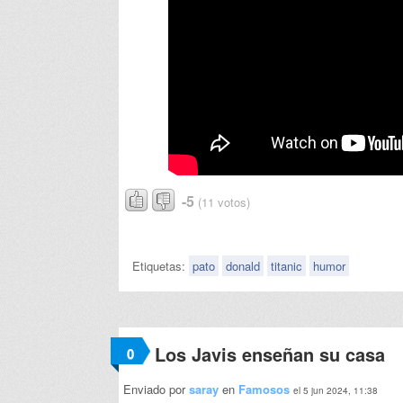
-5
(11 votos)
Etiquetas:
pato
donald
titanic
humor
Los Javis enseñan su casa
0
Enviado por
saray
en
Famosos
el 5 jun 2024, 11:38