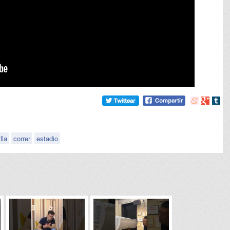
Compartir
Compart
Comp
en
en
en
meneame
Google
tumb
lla
correr
estadio