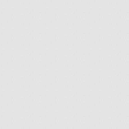
ir
artir
+
lr