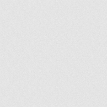
ir
artir
+
lr