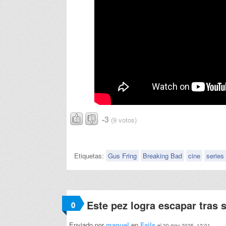
-3
(9 votos)
Etiquetas:
Gus Fring
Breaking Bad
cine
series
Este pez logra escapar tras 
0
Enviado por
manuel
en
Fails
el 20 may 2025, 12:01