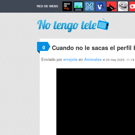
RED DE WEBS
Cuando no le sacas el perfil
0
Enviado por
errejota
en
Animales
el 23 may 2025, 11:16