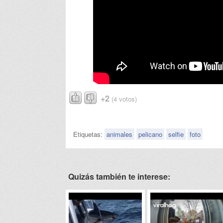
+2
(4 votos)
Etiquetas:
animales
pelicano
selfie
foto
Quizás también te interese: