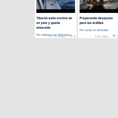
Tiburón salta encima de
Preparando desayuno
un yate y queda
para las ardillas
atascado
Por
saray
en
Animales
Por
dodoazul
en
Animales
-11 (15 votos)
0
0 (8 votos)