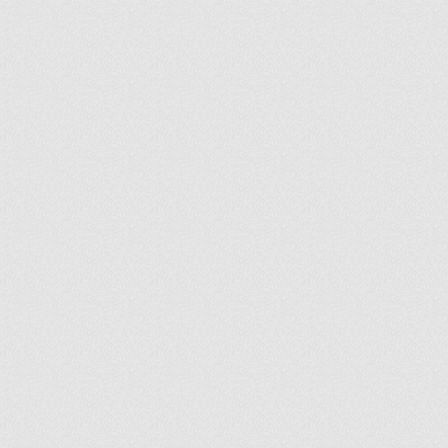
ir
artir
+
lr