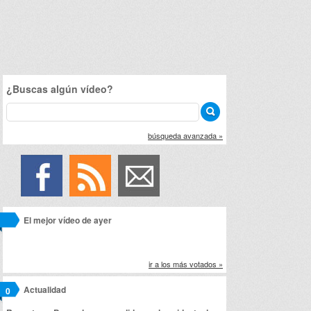
¿Buscas algún vídeo?
búsqueda avanzada »
El mejor vídeo de ayer
ir a los más votados »
Actualidad
0