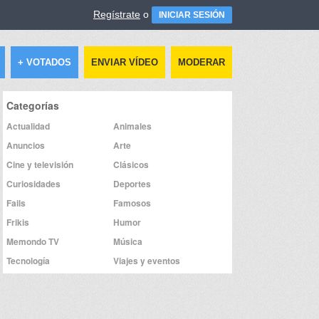
Regístrate
o
INICIAR SESIÓN
+ VOTADOS
ENVIAR VÍDEO
MODERAR
Categorías
Actualidad
Animales
Anuncios
Arte
Cine y televisión
Clásicos
Curiosidades
Deportes
Fails
Famosos
Frikis
Humor
Memondo TV
Música
Tecnología
Viajes y eventos