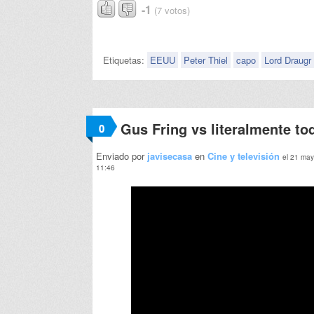
-1
(7 votos)
Etiquetas:
EEUU
Peter Thiel
capo
Lord Draugr
Gus Fring vs literalmente t
0
Enviado por
javisecasa
en
Cine y televisión
el 21 may
11:46