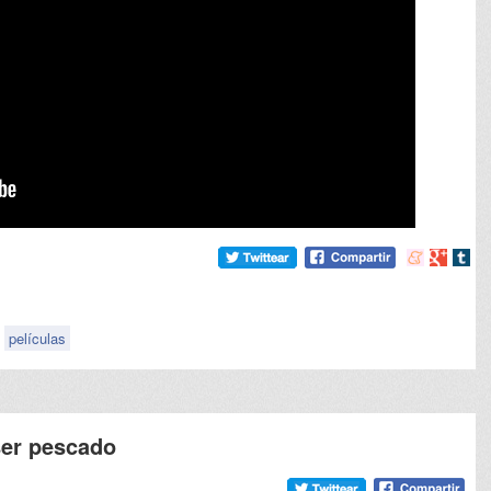
Compartir
Compart
Comp
en
en
en
meneame
Google
tumb
películas
ser pescado