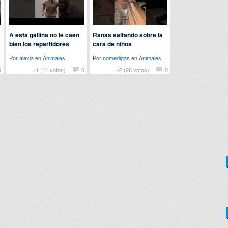
A esta gallina no le caen
Ranas saltando sobre la
bien los repartidores
cara de niños
Por
alexia
en
Animales
Por
nomedigas
en
Animales
0
-1 (11 votos)
0
-2 (26 votos)
0