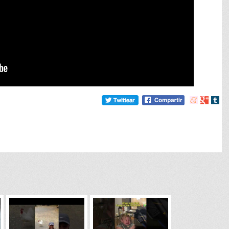
Compartir
Compart
Comp
en
en
en
meneame
Google
tumb