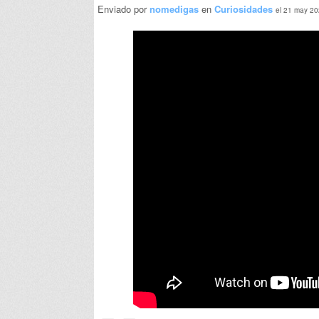
Enviado por
nomedigas
en
Curiosidades
el 21 may 20