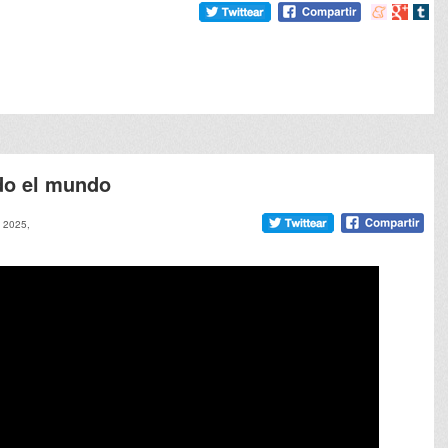
Compartir
Compart
Comp
en
en
en
meneame
Google
tumb
odo el mundo
 2025,