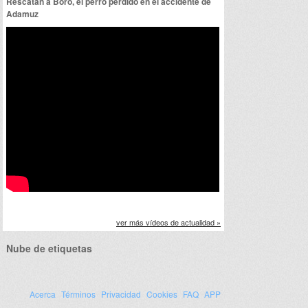
Rescatan a Boro, el perro perdido en el accidente de
Adamuz
ver más vídeos de actualidad »
Nube de etiquetas
Acerca
Términos
Privacidad
Cookies
FAQ
APP