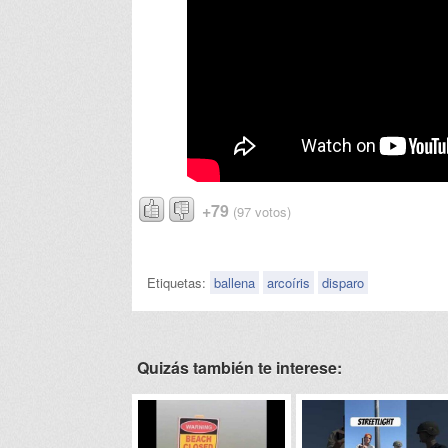
+79
(97 votos)
Etiquetas:
ballena
arcoíris
disparo
Quizás también te interese: