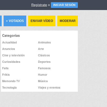
Regístrate
o
INICIAR SESIÓN
+ VOTADOS
ENVIAR VÍDEO
MODERAR
Categorías
Actualidad
Animales
Anuncios
Arte
Cine y televisión
Clásicos
Curiosidades
Deportes
Fails
Famosos
Frikis
Humor
Memondo TV
Música
Tecnología
Viajes y eventos