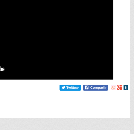
Compartir
Compart
Comp
en
en
en
meneame
Google
tumb