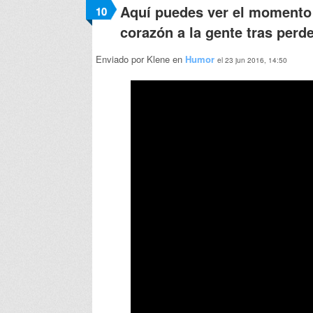
Aquí puedes ver el momento 
10
corazón a la gente tras perd
Enviado por Klene en
Humor
el 23 jun 2016, 14:50