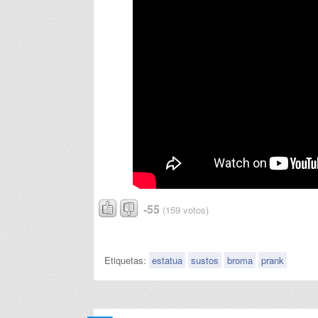
-55
(159 votos)
Etiquetas:
estatua
sustos
broma
prank