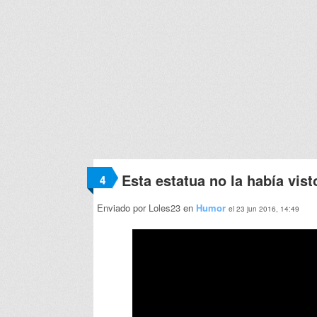
Esta estatua no la había vist
4
Enviado por Loles23 en
Humor
el 23 jun 2016, 14:49