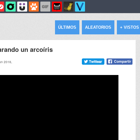
ÚLTIMOS
ALEATORIOS
+ VISTOS
arando un arcoíris
jun 2016,