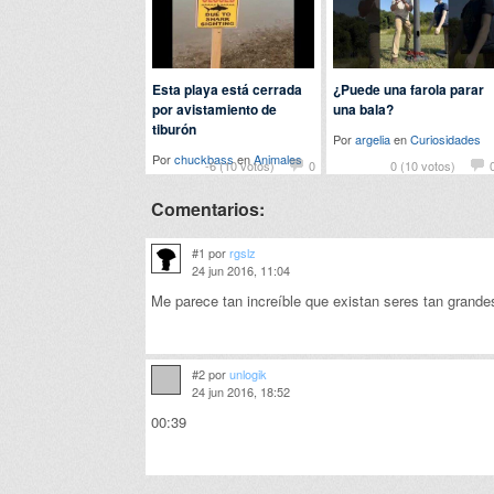
Esta playa está cerrada
¿Puede una farola parar
por avistamiento de
una bala?
tiburón
Por
argelia
en
Curiosidades
Por
chuckbass
en
Animales
-6 (10 votos)
0
0 (10 votos)
Comentarios:
#1 por
rgslz
24 jun 2016, 11:04
Me parece tan increíble que existan seres tan grandes
#2 por
unlogik
24 jun 2016, 18:52
00:39