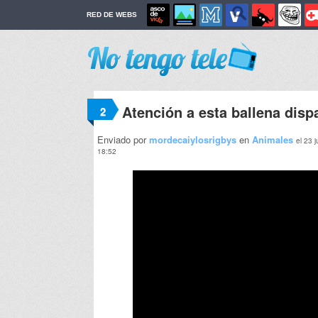
RED DE WEBS
Atención a esta ballena disp
2
Enviado por
mordecaiylosrigbys
en
Animales
el 23 
18:52