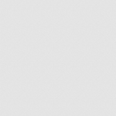
ir
artir
+
lr