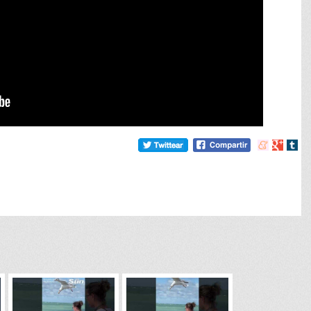
Compartir
Compart
Comp
en
en
en
meneame
Google
tumb