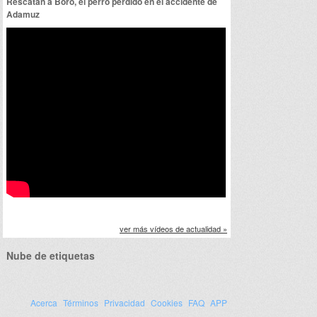
Rescatan a Boro, el perro perdido en el accidente de
Adamuz
ver más vídeos de actualidad »
Nube de etiquetas
Acerca
Términos
Privacidad
Cookies
FAQ
APP