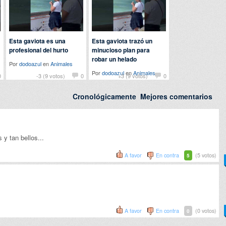
Esta gaviota es una
Esta gaviota trazó un
profesional del hurto
minucioso plan para
robar un helado
Por
dodoazul
en
Animales
Por
dodoazul
en
Animales
0
-3 (9 votos)
0
+3 (9 votos)
0
Cronológicamente
Mejores comentarios
 y tan bellos...
A favor
En contra
(5 votos)
5
A favor
En contra
(0 votos)
0