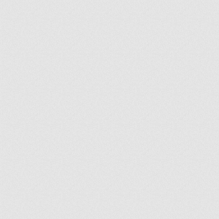
ir
artir
+
lr