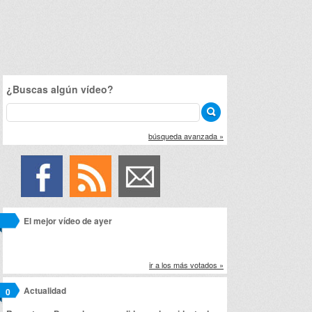
¿Buscas algún vídeo?
búsqueda avanzada »
El mejor vídeo de ayer
ir a los más votados »
Actualidad
0