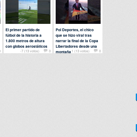
El primer partido de
Pol Deportes, el chico
fútbol de la historia a
que se hizo viral tras
1.800 metros de altura
narrar la final de la Copa
con globos aerostáticos
Libertadores desde una
0
-7 (13 votos)
0
-1 (13 votos)
0
montaña
Por
nomedigas
en
Deportes
Por
detriana
en
Curiosidades