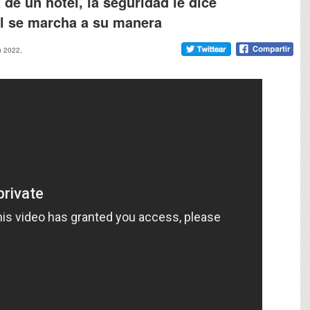
 de un hotel, la seguridad le dice
él se marcha a su manera
n 2022,