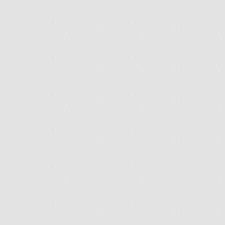
ir
artir
+
lr