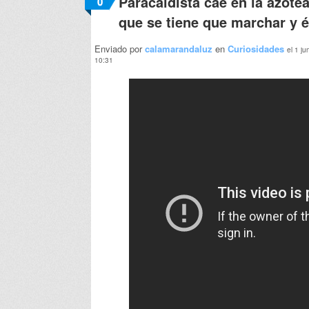
Paracaidista cae en la azotea
0
que se tiene que marchar y 
Enviado por
calamarandaluz
en
Curiosidades
el 1 ju
10:31