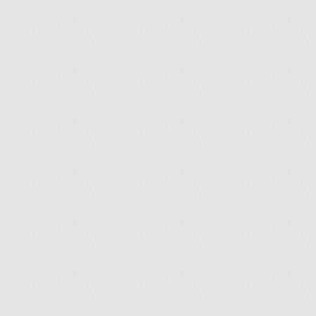
ir
artir
+
lr