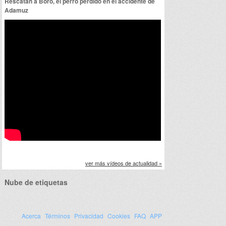
Rescatan a Boro, el perro perdido en el accidente de
Adamuz
ver más vídeos de actualidad »
Nube de etiquetas
Acerca
Términos
Privacidad
Cookies
FAQ
APP