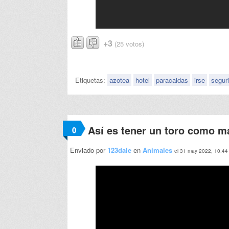
+3
(25 votos)
Etiquetas:
azotea
hotel
paracaidas
irse
segur
Así es tener un toro como m
0
Enviado por
123dale
en
Animales
el 31 may 2022, 10:44