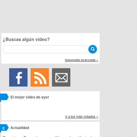
¿Buscas algún vídeo?
búsqueda avanzada »
El mejor vídeo de ayer
ir a los más votados »
Actualidad
0