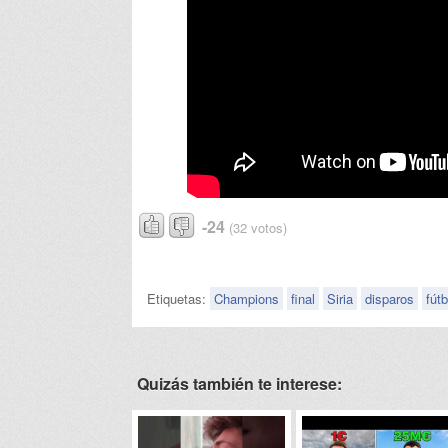
-24
(32 votos)
Etiquetas:
Champions
final
Siria
disparos
fútb
Quizás también te interese: