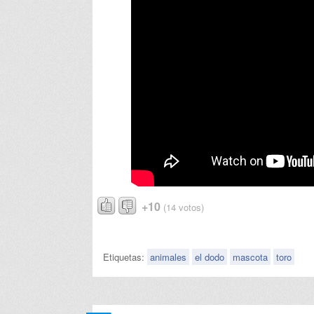
+10
(14 votos)
Etiquetas:
animales
el dodo
mascota
toro