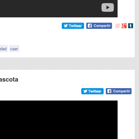
Compartir
Compart
Comp
en
en
en
meneame
Google
tumb
idad
caer
ascota