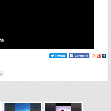
Compartir
Compart
Comp
en
en
en
meneame
Google
tumb
ol