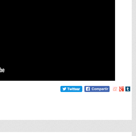
Compartir
Compart
Comp
en
en
en
meneame
Google
tumb