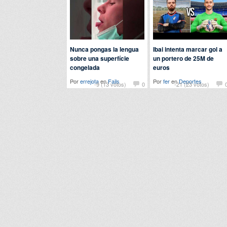
Nunca pongas la lengua
Ibai intenta marcar gol a
sobre una superfície
un portero de 25M de
congelada
euros
Por
errejota
en
Fails
Por
fer
en
Deportes
-9 (13 votos)
0
-21 (23 votos)