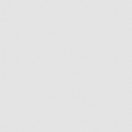
ir
artir
+
lr