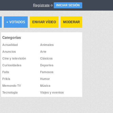
Regístrate
o
INICIAR SESIÓN
+ VOTADOS
ENVIAR VÍDEO
MODERAR
Categorías
Actualidad
Animales
Anuncios
Arte
Cine y televisión
Clásicos
Curiosidades
Deportes
Fails
Famosos
Frikis
Humor
Memondo TV
Música
Tecnología
Viajes y eventos