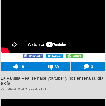
19
39
3
La Familia Real se hace youtuber y nos enseña su día
a día
por Pananan el 28 ene 2018, 13:33