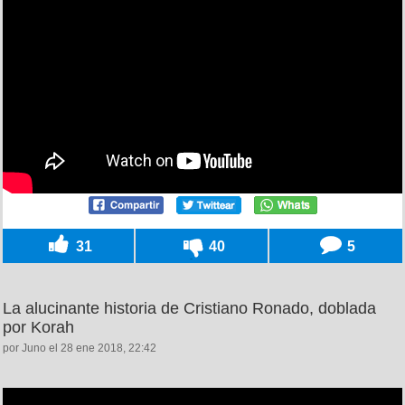
31
40
5
La alucinante historia de Cristiano Ronado, doblada
por Korah
por Juno el 28 ene 2018, 22:42