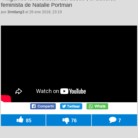
feminista de Natalie Portman
por
3rmitang3
el 26 ene 2018, 23:19
85
76
7