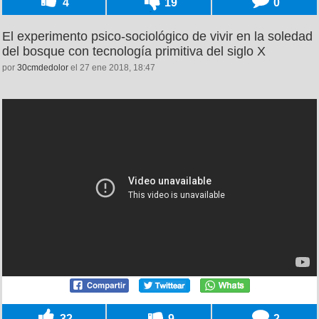
4
19
0
El experimento psico-sociológico de vivir en la soledad
del bosque con tecnología primitiva del siglo X
por
30cmdedolor
el 27 ene 2018, 18:47
32
9
2