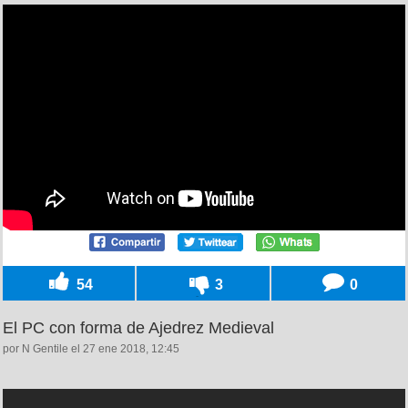
54
3
0
El PC con forma de Ajedrez Medieval
por N Gentile el 27 ene 2018, 12:45