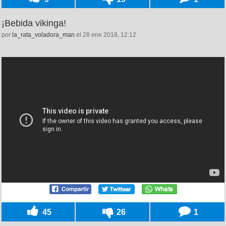
¡Bebida vikinga!
por
la_rata_voladora_man
el 28 ene 2018, 12:12
45
26
1