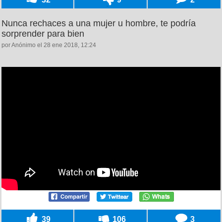
Nunca rechaces a una mujer u hombre, te podría
sorprender para bien
por Anónimo el 28 ene 2018, 12:24
39
106
3