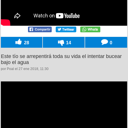
28
14
0
Este tío se arrepentirá toda su vida el intentar bucear
bajo el agua
por Poal el 27 ene 2018, 11:30