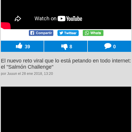
39
8
0
El nuevo reto viral que lo está petando en todo internet:
el "Salmón Challenge"
por Juuun el 28 ene 2018, 13:20