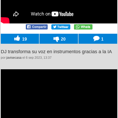
19
20
1
DJ transforma su voz en instrumentos gracias a la IA
por
javisecasa
el 6 sep 2023, 13:37