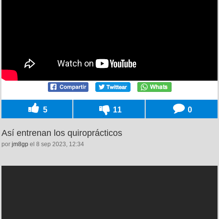
5
11
0
Así entrenan los quiroprácticos
por
jm8gp
el 8 sep 2023, 12:34