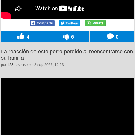
4
6
0
La reacción de este perro perdido al reencontrarse con
su familia
por
123despasito
el 8 sep 2023, 12:53