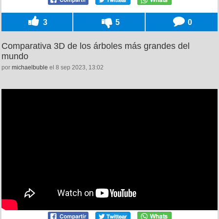
3
5
0
Comparativa 3D de los árboles más grandes del
mundo
por
michaelbuble
el 8 sep 2023, 13:02