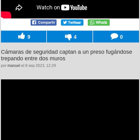
9
4
0
Cámaras de seguridad captan a un preso fugándose
trepando entre dos muros
por
manuel
el 8 sep 2023, 12:29