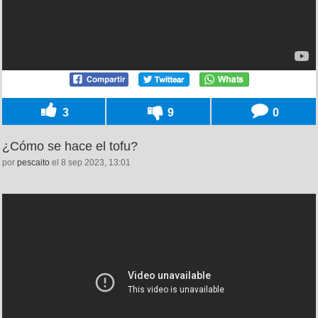
3
9
0
¿Cómo se hace el tofu?
por
pescaito
el 8 sep 2023, 13:01