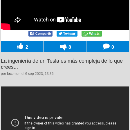
2
8
0
La ingeniería de un Tesla es más compleja de lo que
crees...
por
locomon
el 6 sep 2023, 13:36