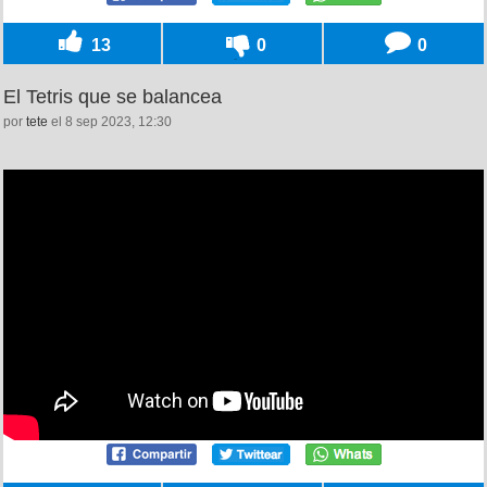
13
0
0
El Tetris que se balancea
por
tete
el 8 sep 2023, 12:30