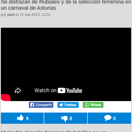
Se disfrazan de Rubiales y de la selección femenina en
un carnaval de Asturias
por
yuno
el 12 sep 2023, 13:31
9
8
0