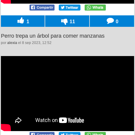
1
11
0
Perro trepa un árbol para comer manzanas
por
alexia
el 8 sep 2023, 12:52