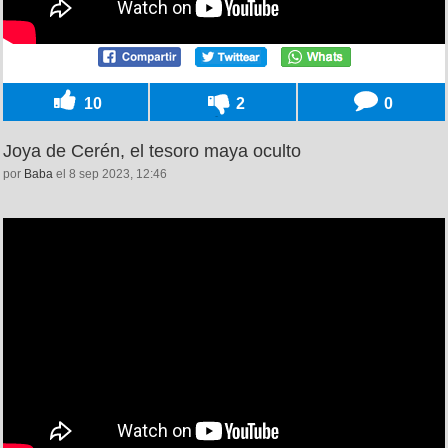
10
2
0
Joya de Cerén, el tesoro maya oculto
por
Baba
el 8 sep 2023, 12:46