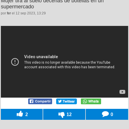
Mujer tira al suelo decenas de botellas en un
supermercado
por
fer
el 12 sep 2023, 13:29
2
12
0