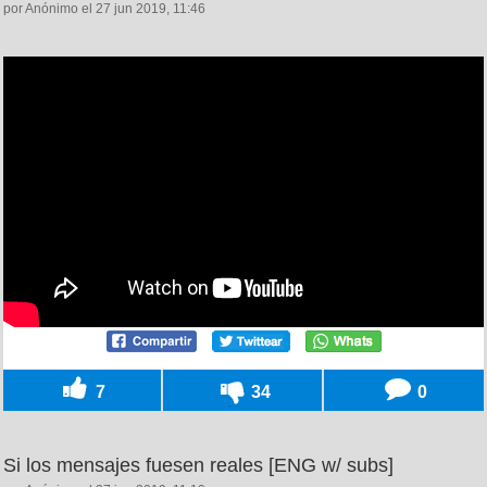
por Anónimo el 27 jun 2019, 11:46
7
34
0
Si los mensajes fuesen reales [ENG w/ subs]