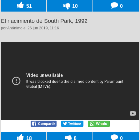
51
10
0
El nacimiento de South Park, 1992
por Anónimo el 26 jun 2019, 11:16
18
8
0