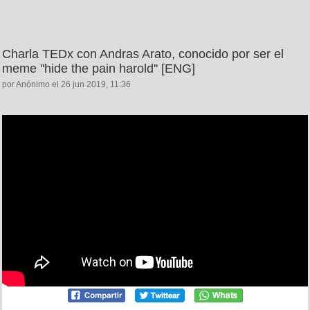
Charla TEDx con Andras Arato, conocido por ser el
meme ''hide the pain harold'' [ENG]
por Anónimo el 26 jun 2019, 11:36