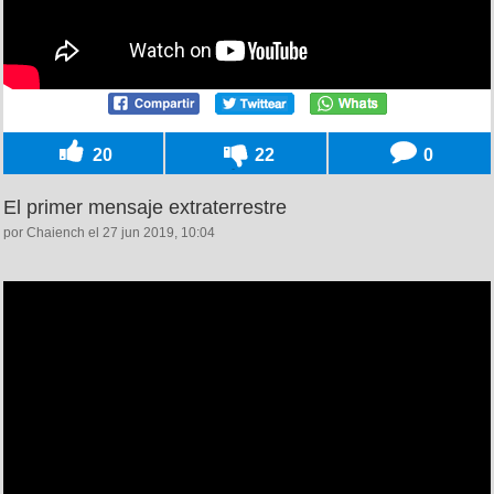
20
22
0
El primer mensaje extraterrestre
por Chaiench el 27 jun 2019, 10:04