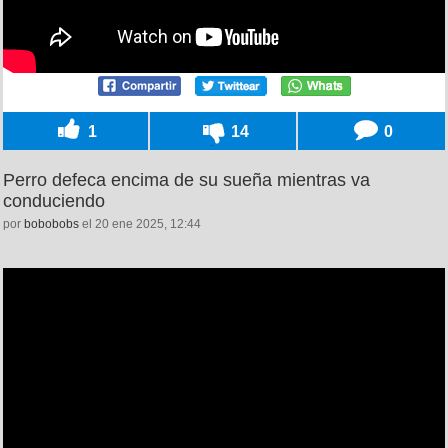
1
14
0
Perro defeca encima de su sueña mientras va
conduciendo
por
bobobobs
el 20 ene 2025, 12:44