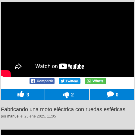
3
2
0
Fabricando una moto eléctrica con ruedas esféricas
por
manuel
el 23 ene 2025, 11:05