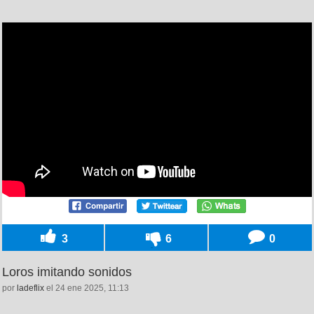
3
6
0
Loros imitando sonidos
por
ladeflix
el 24 ene 2025, 11:13