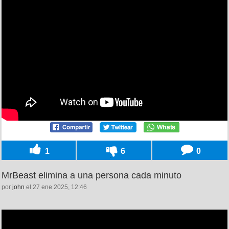
1
6
0
MrBeast elimina a una persona cada minuto
por
john
el 27 ene 2025, 12:46