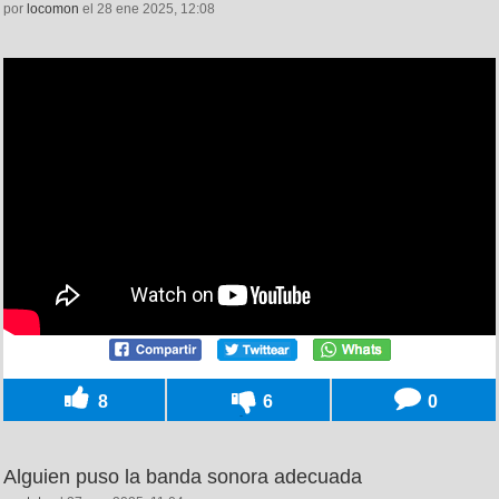
por
locomon
el 28 ene 2025, 12:08
8
6
0
Alguien puso la banda sonora adecuada