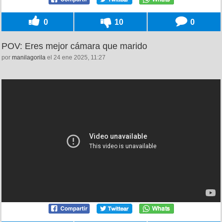
0
10
0
POV: Eres mejor cámara que marido
por
manilagorila
el 24 ene 2025, 11:27