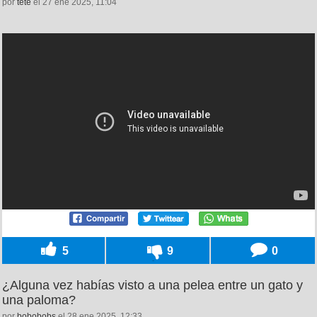
por
tete
el 27 ene 2025, 11:04
5
9
0
¿Alguna vez habías visto a una pelea entre un gato y
una paloma?
por
bobobobs
el 28 ene 2025, 12:33