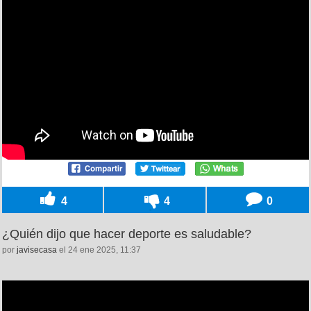
4
4
0
¿Quién dijo que hacer deporte es saludable?
por
javisecasa
el 24 ene 2025, 11:37