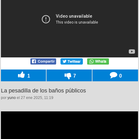
1
7
0
La pesadilla de los baños públicos
por
yuno
el 27 ene 2025, 11:19