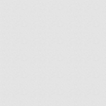
ir
artir
+
lr