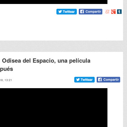
Compartir
Compart
Comp
en
en
en
meneame
Google
tumb
 Odisea del Espacio, una película
spués
18, 13:21