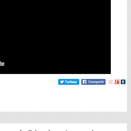
Compartir
Compart
Comp
en
en
en
meneame
Google
tumb