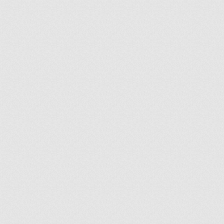
ir
artir
+
lr