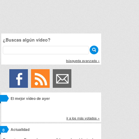
¿Buscas algún vídeo?
búsqueda avanzada »
El mejor vídeo de ayer
ir a los más votados »
Actualidad
0