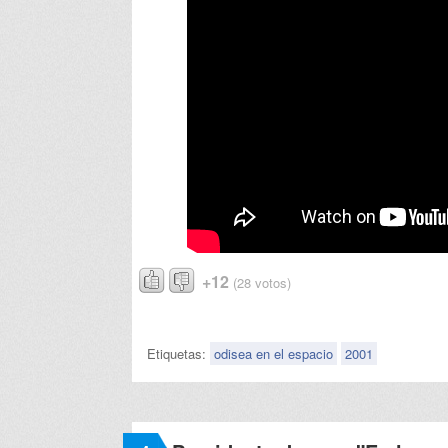
+12
(28 votos)
Etiquetas:
odisea en el espacio
2001