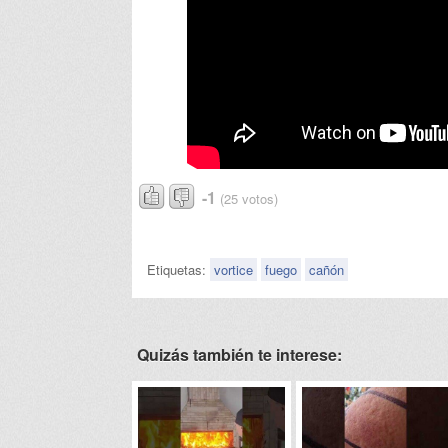
-1
(25 votos)
Etiquetas:
vortice
fuego
cañón
Quizás también te interese: