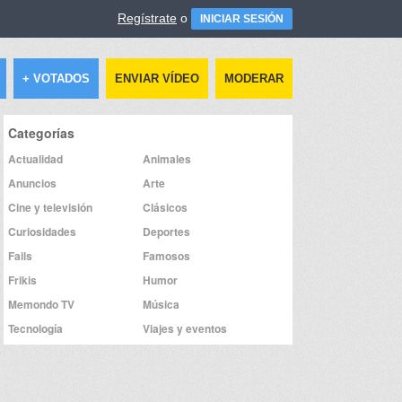
Regístrate
o
INICIAR SESIÓN
+ VOTADOS
ENVIAR VÍDEO
MODERAR
Categorías
Actualidad
Animales
Anuncios
Arte
Cine y televisión
Clásicos
Curiosidades
Deportes
Fails
Famosos
Frikis
Humor
Memondo TV
Música
Tecnología
Viajes y eventos