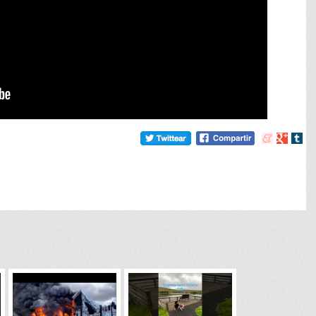
Compartir
Compart
Comp
en
en
en
meneame
Google
tumb