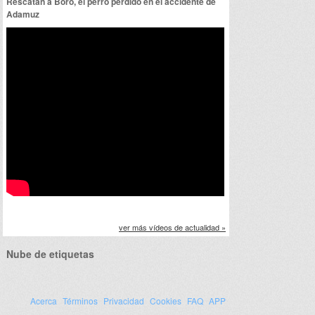
Rescatan a Boro, el perro perdido en el accidente de
Adamuz
ver más vídeos de actualidad »
Nube de etiquetas
Acerca
Términos
Privacidad
Cookies
FAQ
APP