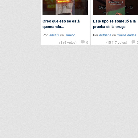
Creo que eso se está
Este tipo se sometió a la
quemando...
prueba de la oruga
Por
ladeflix
en
Humor
Por
detriana
en
Curiosidades
+1 (9 votos)
0
-15 (17 votos)