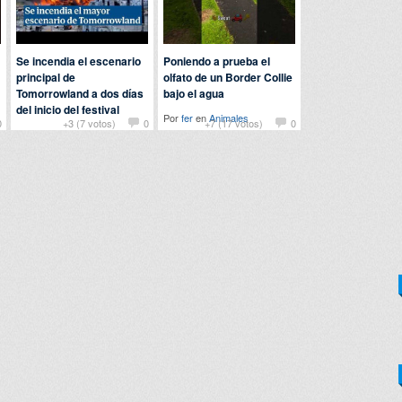
Se incendia el escenario
Poniendo a prueba el
principal de
olfato de un Border Collie
Tomorrowland a dos días
bajo el agua
del inicio del festival
Por
fer
en
Animales
0
+3 (7 votos)
0
+7 (17 votos)
0
Por
manuel
en
Actualidad