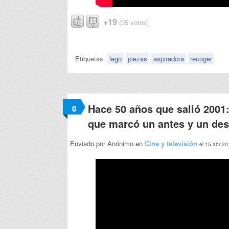
+19
(35 votos)
Etiquetas:
lego
piezas
aspiradora
recoger
Hace 50 años que salió 2001:
0
que marcó un antes y un de
Enviado por Anónimo en
Cine y televisión
el 15 abr 20