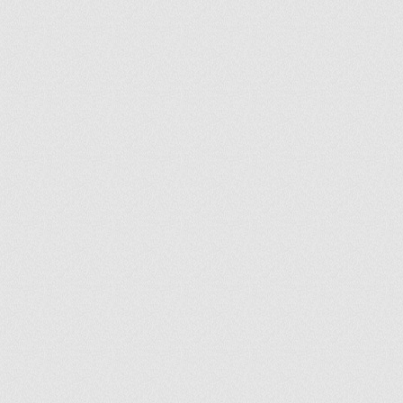
ir
artir
+
lr