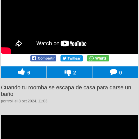
6
2
0
Cuando tu roomba se escapa de casa para darse un
baño
por
troll
el 8 oct 2024, 11:03