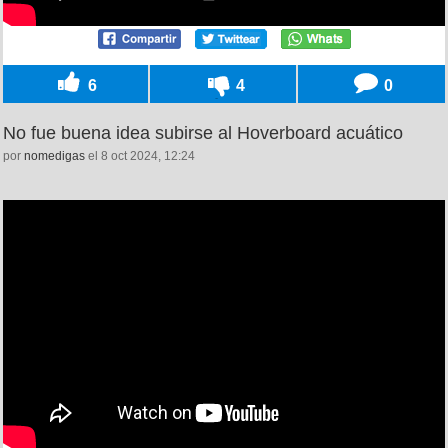
6
4
0
No fue buena idea subirse al Hoverboard acuático
por
nomedigas
el 8 oct 2024, 12:24