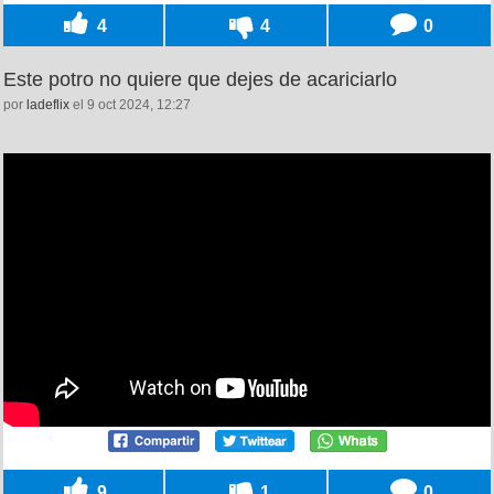
4
4
0
Este potro no quiere que dejes de acariciarlo
por
ladeflix
el 9 oct 2024, 12:27
9
1
0