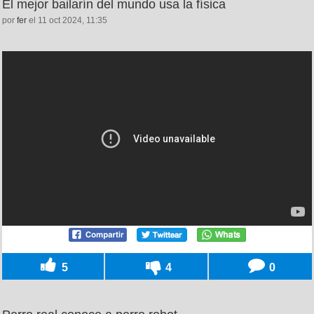
El mejor bailarín del mundo usa la física
por
fer
el 11 oct 2024, 11:35
5
4
0