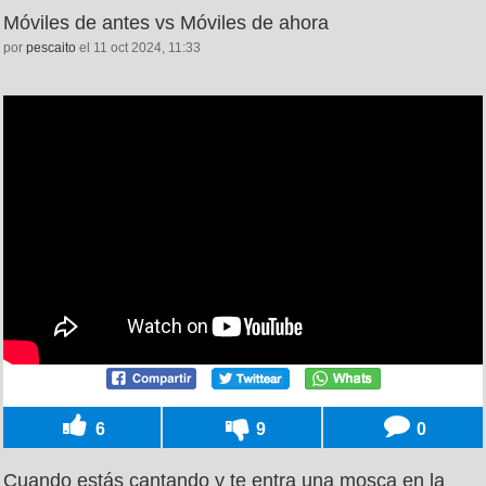
Móviles de antes vs Móviles de ahora
por
pescaito
el 11 oct 2024, 11:33
6
9
0
Cuando estás cantando y te entra una mosca en la