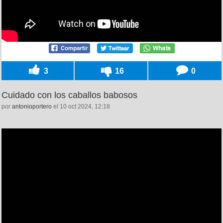
3
16
0
Cuidado con los caballos babosos
por
antonioportero
el 10 oct 2024, 12:18