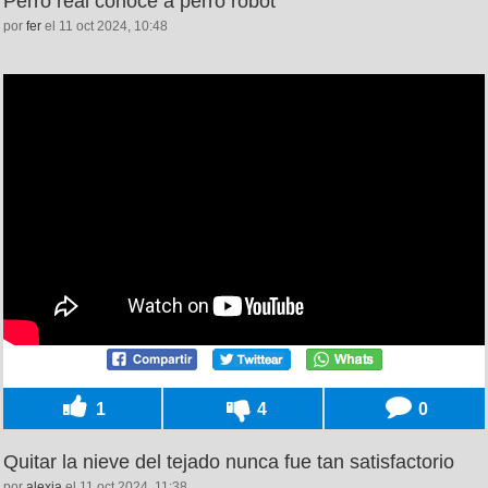
Perro real conoce a perro robot
por
fer
el 11 oct 2024, 10:48
1
4
0
Quitar la nieve del tejado nunca fue tan satisfactorio
por
alexia
el 11 oct 2024, 11:38