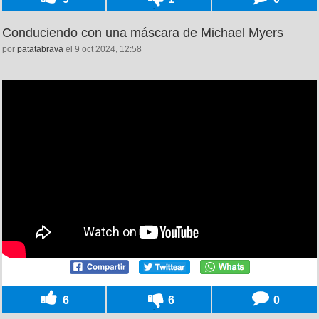
Conduciendo con una máscara de Michael Myers
por
patatabrava
el 9 oct 2024, 12:58
6
6
0