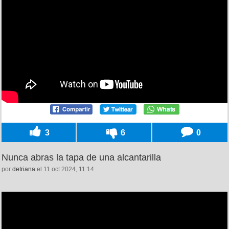
3
6
0
Nunca abras la tapa de una alcantarilla
por
detriana
el 11 oct 2024, 11:14