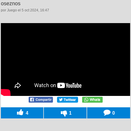
oseznos
por Juego el 5 oct 2024, 16:47
4
1
0