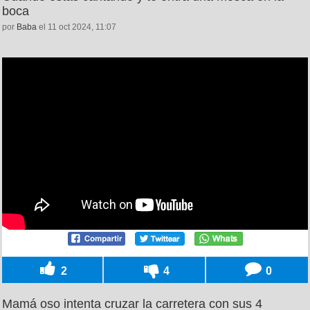
boca
por
Baba
el 11 oct 2024, 11:07
2
4
0
Mamá oso intenta cruzar la carretera con sus 4