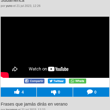
Sudamérica
por
yuno
el 21 jul 2023, 12:26
4
0
0
Frases que jamás dirás en verano
por
locomon
el 21 jul 2023, 12:22