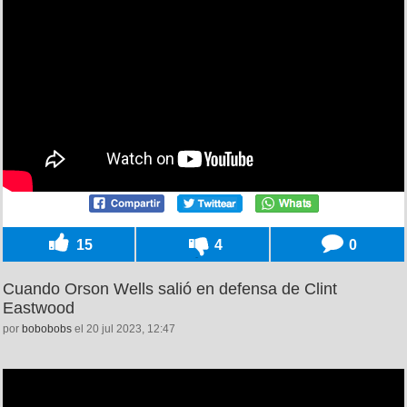
15
4
0
Cuando Orson Wells salió en defensa de Clint
Eastwood
por
bobobobs
el 20 jul 2023, 12:47