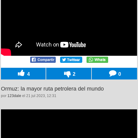
4
2
0
Ormuz: la mayor ruta petrolera del mundo
por
123dale
el 21 jul 2023, 12:31