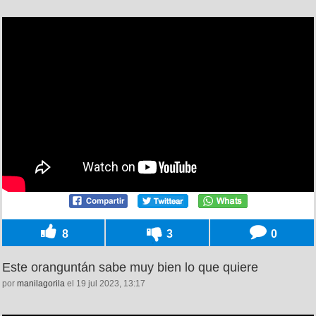
8
3
0
Este oranguntán sabe muy bien lo que quiere
por
manilagorila
el 19 jul 2023, 13:17