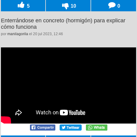
5
10
0
Enterrándose en concreto (hormigón) para explicar
cómo funciona
por
manilagorila
el 20 jul 2023, 12:46