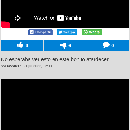
4
6
0
No esperaba ver esto en este bonito atardecer
por
manuel
el 21 jul 2023, 12:08