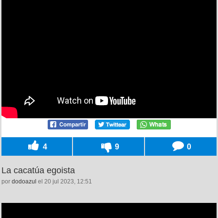
4
9
0
La cacatúa egoista
por
dodoazul
el 20 jul 2023, 12:51