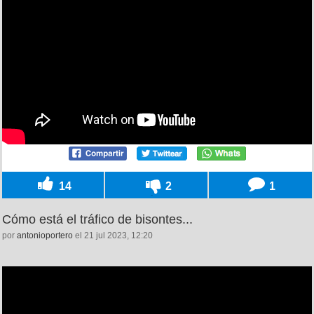
14
2
1
Cómo está el tráfico de bisontes...
por
antonioportero
el 21 jul 2023, 12:20