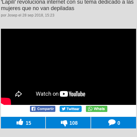
'Lapili' revoluciona internet con su tema dedicado a las
mujeres que no van depiladas
por Josep el 28 sep 2018, 15:23
15
108
0