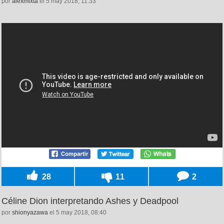
por
alexmixta
el 5 may 2018, 11:33
28
11
2
Céline Dion interpretando Ashes y Deadpool
por
shionyazawa
el 5 may 2018, 08:40