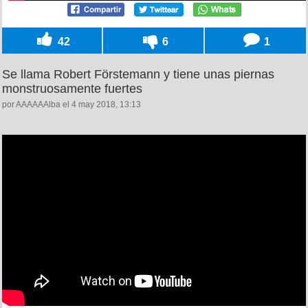
42
6
1
Se llama Robert Förstemann y tiene unas piernas
monstruosamente fuertes
por AAAAAAlba el 4 may 2018, 13:13