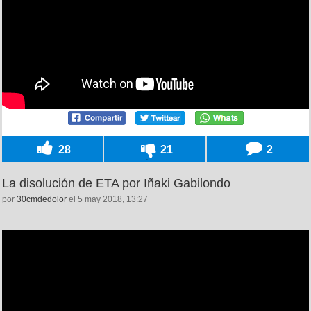
28
21
2
La disolución de ETA por Iñaki Gabilondo
por
30cmdedolor
el 5 may 2018, 13:27