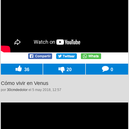
36
20
0
Cómo vivir en Venus
por
30cmdedolor
el 5 may 2018, 12:57