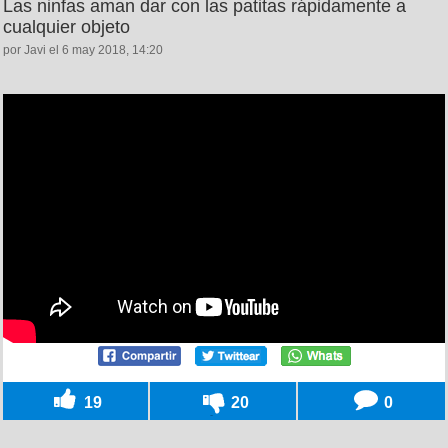
Las ninfas aman dar con las patitas rápidamente a
cualquier objeto
por Javi el 6 may 2018, 14:20
19
20
0