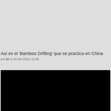
Así es el 'Bamboo Drifting' que se practica en China
por
fer
el 26 abr 2024, 12:48