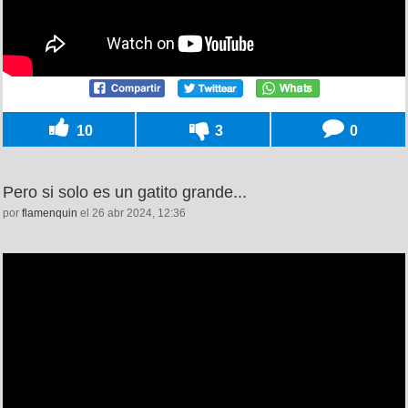
10
3
0
Pero si solo es un gatito grande...
por
flamenquin
el 26 abr 2024, 12:36