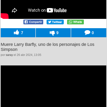
7
9
0
Muere Larry Barfly, uno de los personajes de Los
Simpson
por
saray
el 26 abr 2024, 13:05