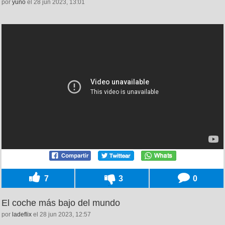
por
yuno
el 28 jun 2023, 13:01
7
3
0
El coche más bajo del mundo
por
ladeflix
el 28 jun 2023, 12:57