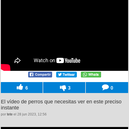
6
3
0
El vídeo de perros que necesitas ver en este preciso
instante
por
tete
el 28 jun 2023, 12:56