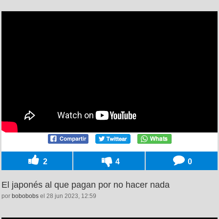
2
4
0
El japonés al que pagan por no hacer nada
por
bobobobs
el 28 jun 2023, 12:59