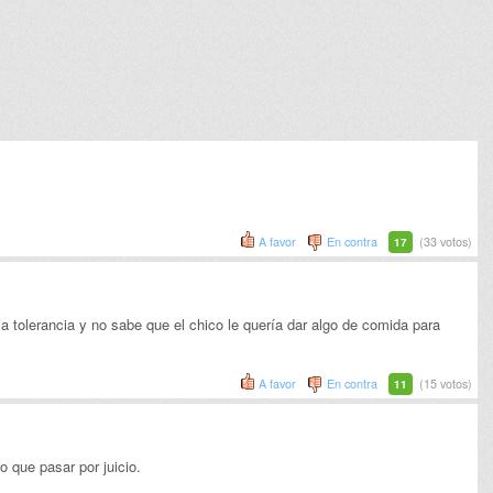
A favor
En contra
(33 votos)
17
a tolerancia y no sabe que el chico le quería dar algo de comida para
A favor
En contra
(15 votos)
11
o que pasar por juicio.