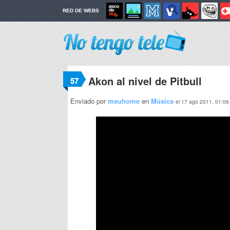
RED DE WEBS
Akon al nivel de Pitbull
57
Enviado por
meuhome
en
Música
el 17 ago 2011, 01:06