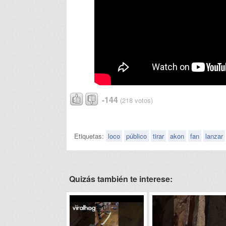
-144
(218 votos)
Etiquetas:
loco
público
tirar
akon
fan
lanzar
Quizás también te interese: