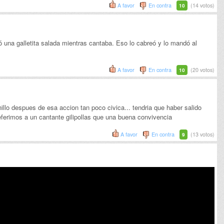
A favor
En contra
(14 votos)
10
ró una galletita salada mientras cantaba. Eso lo cabreó y lo mandó al
A favor
En contra
(20 votos)
10
illo despues de esa accion tan poco civica... tendria que haber salido
ferimos a un cantante gilipollas que una buena convivencia
A favor
En contra
(13 votos)
9