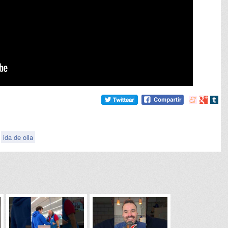
Compartir
Compart
Comp
en
en
en
meneame
Google
tumb
ida de olla