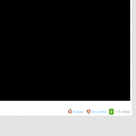
A favor
En contra
(15 votos)
9