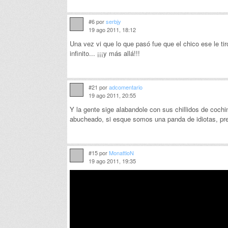
#6 por
serbjy
19 ago 2011, 18:12
Una vez vi que lo que pasó fue que el chico ese le ti
infinito... ¡¡¡y más allá!!!
#21 por
adcomentario
19 ago 2011, 20:55
Y la gente sige alabandole con sus chillidos de cochin
abucheado, si esque somos una panda de idiotas, pre
#15 por
MonattioN
19 ago 2011, 19:35