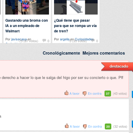
Gastando una broma con
¿Qué tiene que pasar
IA a un empleado de
para que se rompa un vía
Walmart
de tren?
Por
javisecasa
en
Por
argelia
en
Curiosidades
1
-75 (87 votos)
0
-5 (35 votos)
0
Curiosidades
Cronológicamente
Mejores comentarios
destacado
derecho a hacer lo que le salga del higo por ser su concierto o que. Pff
A favor
En contra
(43 votos)
37
a
A favor
En contra
(32 votos)
20