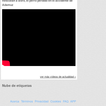
Rescatan a Boro, el perro perdido en el accidente de
Adamuz
ver más vídeos de actualidad »
Nube de etiquetas
Acerca
Términos
Privacidad
Cookies
FAQ
APP