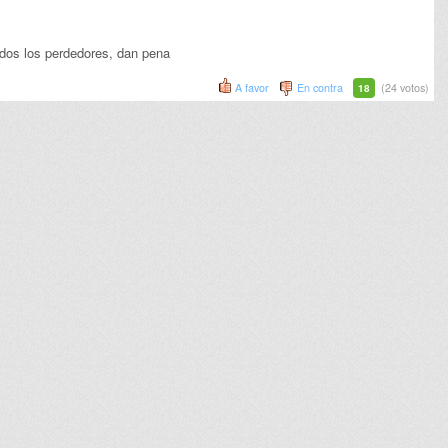
odos los perdedores, dan pena
A favor
En contra
(24 votos)
18