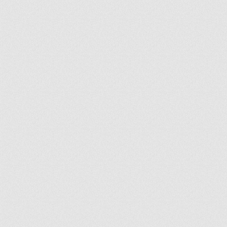
ir
artir
+
lr