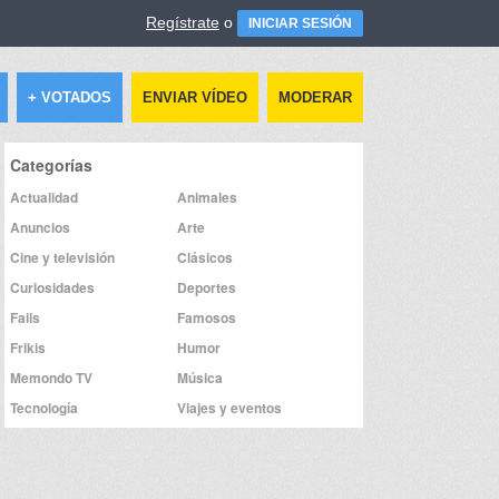
Regístrate
o
INICIAR SESIÓN
+ VOTADOS
ENVIAR VÍDEO
MODERAR
Categorías
Actualidad
Animales
Anuncios
Arte
Cine y televisión
Clásicos
Curiosidades
Deportes
Fails
Famosos
Frikis
Humor
Memondo TV
Música
Tecnología
Viajes y eventos