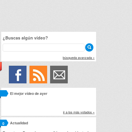
¿Buscas algún vídeo?
búsqueda avanzada »
El mejor vídeo de ayer
ir a los más votados »
Actualidad
0