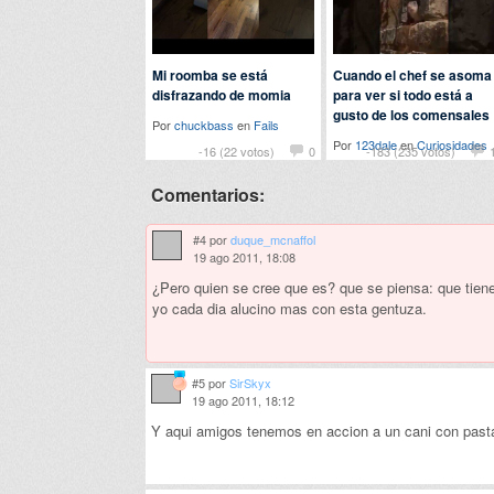
Mi roomba se está
Cuando el chef se asoma
disfrazando de momia
para ver si todo está a
gusto de los comensales
Por
chuckbass
en
Fails
Por
123dale
en
Curiosidades
-16 (22 votos)
0
-183 (235 votos)
Comentarios:
#4 por
duque_mcnaffol
19 ago 2011, 18:08
¿Pero quien se cree que es? que se piensa: que tiene 
yo cada dia alucino mas con esta gentuza.
#5 por
SirSkyx
19 ago 2011, 18:12
Y aqui amigos tenemos en accion a un cani con past