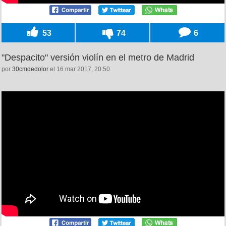
53
74
6
"Despacito" versión violín en el metro de Madrid
por
30cmdedolor
el 16 mar 2017, 20:50