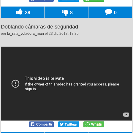
38
8
0
Doblando cámaras de seguridad
por
la_rata_voladora_man
el 23 dic 2018, 13:35