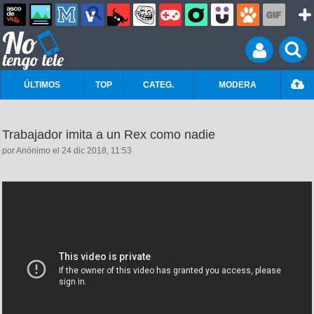
ÚLTIMOS
TOP
CATEG.
MODERA
Trabajador imita a un Rex como nadie
por Anónimo el 24 dic 2018, 11:53