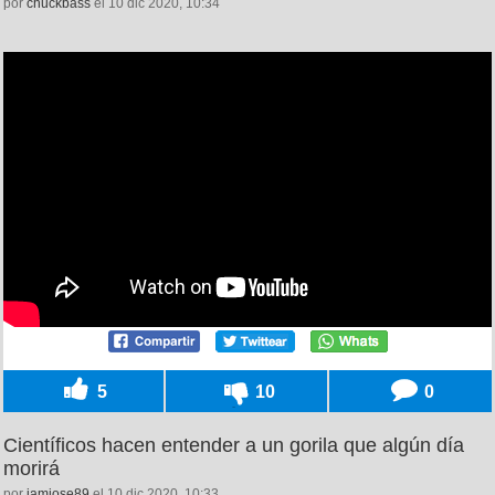
por
chuckbass
el 10 dic 2020, 10:34
5
10
0
Científicos hacen entender a un gorila que algún día
morirá
por
iamjose89
el 10 dic 2020, 10:33