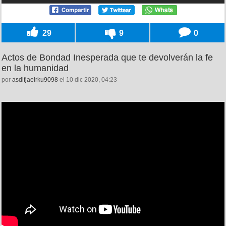
29
9
0
Actos de Bondad Inesperada que te devolverán la fe
en la humanidad
por
asdlfjaelrku9098
el 10 dic 2020, 04:23