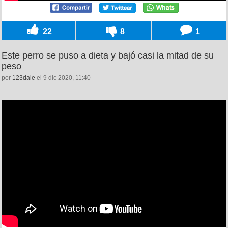
22
8
1
Este perro se puso a dieta y bajó casi la mitad de su
peso
por
123dale
el 9 dic 2020, 11:40