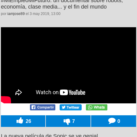
#MiEmpleoMiFuturo: un documental sobre robots,
economía, clase media... y el fin del mundo
por
iamjose89
el 3 may 2019, 13:00
26
7
0
La nueva película de Sonic se ve genial