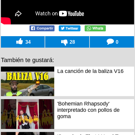
34
28
0
También te gustará:
La canción de la baliza V16
'Bohemian Rhapsody'
interpretado con pollos de
goma