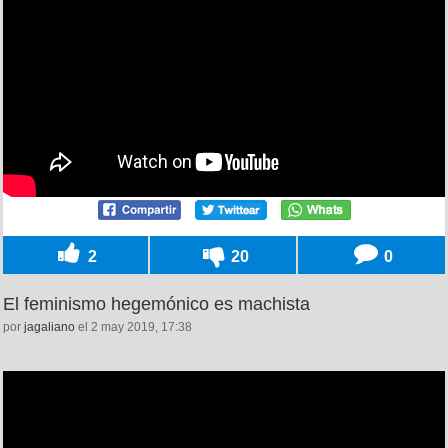
2
20
0
El feminismo hegemónico es machista
por
jagaliano
el 2 may 2019, 17:38