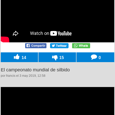
14
15
0
El campeonato mundial de silbido
por francis el 3 may 2019, 12:58