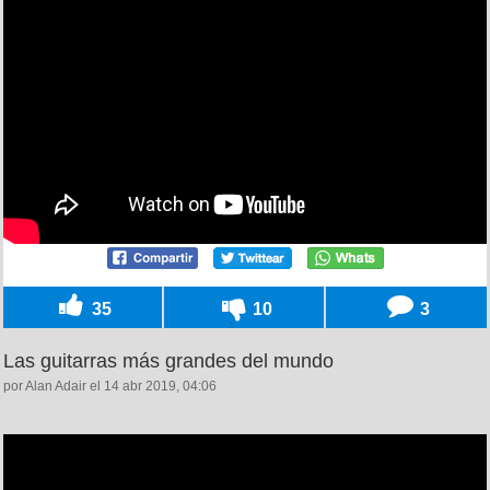
35
10
3
Las guitarras más grandes del mundo
por Alan Adair el 14 abr 2019, 04:06