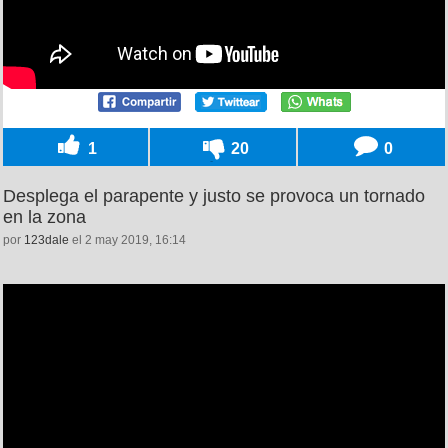
1
20
0
Desplega el parapente y justo se provoca un tornado
en la zona
por
123dale
el 2 may 2019, 16:14