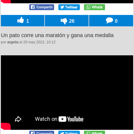
1
26
0
Un pato corre una maratón y gana una medalla
por
argelia
el 20 may 2022, 10:12