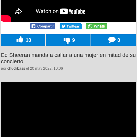
10
9
0
Ed Sheeran manda a callar a una mujer en mitad de su
concierto
por
chuckbass
el 20 may 2022, 10:06