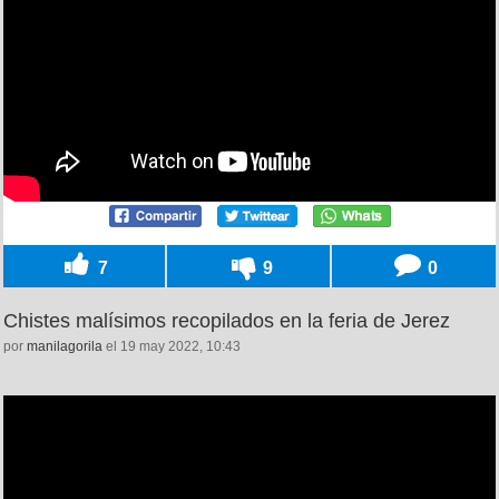
7
9
0
Chistes malísimos recopilados en la feria de Jerez
por
manilagorila
el 19 may 2022, 10:43