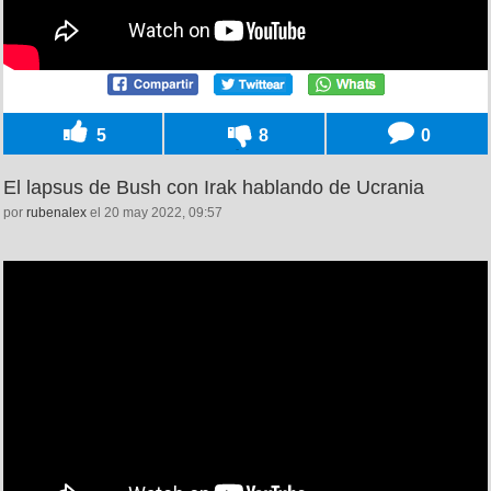
5
8
0
El lapsus de Bush con Irak hablando de Ucrania
por
rubenalex
el 20 may 2022, 09:57