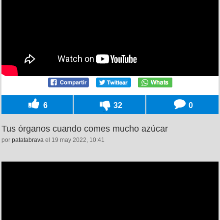
6
32
0
Tus órganos cuando comes mucho azúcar
por
patatabrava
el 19 may 2022, 10:41