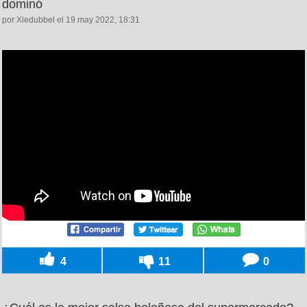
dominó
por Xiedubbel el 19 may 2022, 18:31
4
11
0