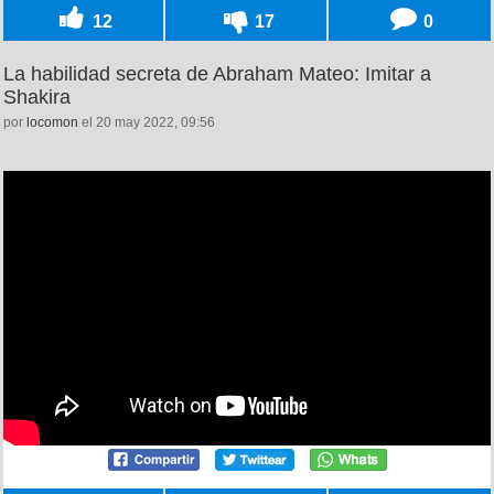
12
17
0
La habilidad secreta de Abraham Mateo: Imitar a
Shakira
por
locomon
el 20 may 2022, 09:56