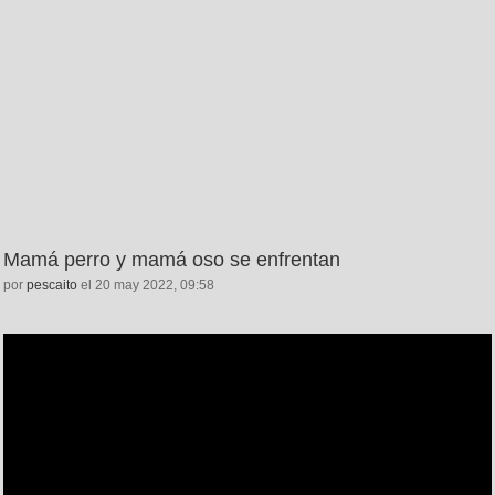
Mamá perro y mamá oso se enfrentan
por
pescaito
el 20 may 2022, 09:58