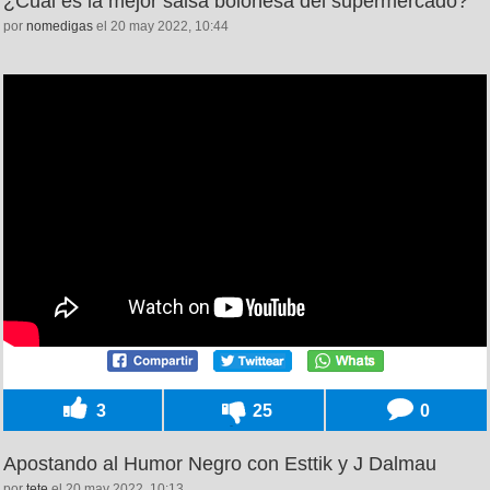
¿Cuál es la mejor salsa boloñesa del supermercado?
por
nomedigas
el 20 may 2022, 10:44
3
25
0
Apostando al Humor Negro con Esttik y J Dalmau
por
tete
el 20 may 2022, 10:13