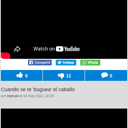
6
12
0
Cuando se te 'buguea' el caballo
por
manuel
el 19 may 2022, 10:35