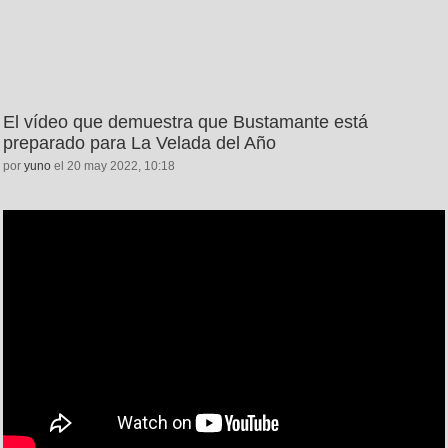
El vídeo que demuestra que Bustamante está
preparado para La Velada del Año
por
yuno
el 20 may 2022, 10:18