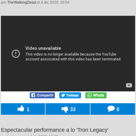
por
TheWalkingDead
el 4 dic 2020, 10:54
1
33
0
Espectacular performance a lo 'Tron Legacy'