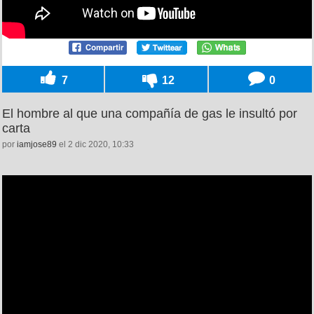
7
12
0
El hombre al que una compañía de gas le insultó por
carta
por
iamjose89
el 2 dic 2020, 10:33