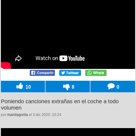
10
8
0
Poniendo canciones extrañas en el coche a todo
volumen
por
manilagorila
el 3 dic 2020, 10:24