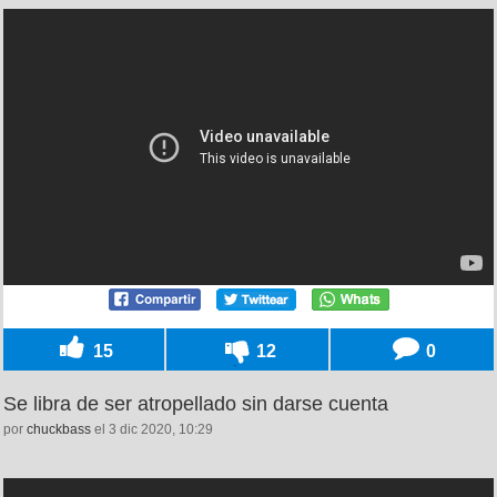
15
12
0
Se libra de ser atropellado sin darse cuenta
por
chuckbass
el 3 dic 2020, 10:29