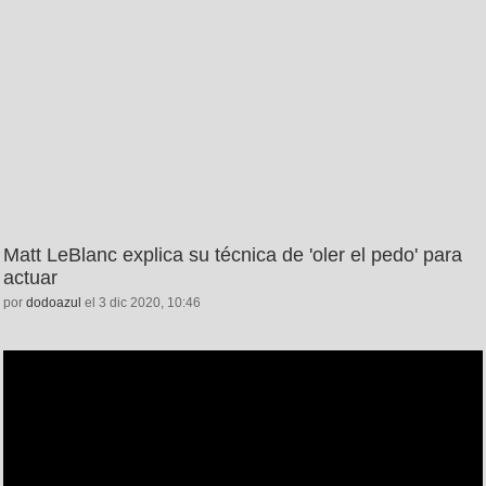
Matt LeBlanc explica su técnica de 'oler el pedo' para
actuar
por
dodoazul
el 3 dic 2020, 10:46