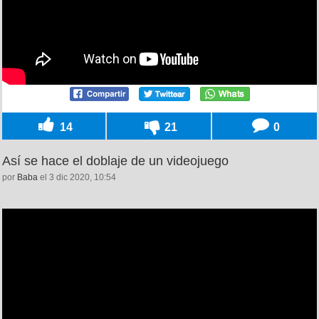
14
21
0
Así se hace el doblaje de un videojuego
por
Baba
el 3 dic 2020, 10:54