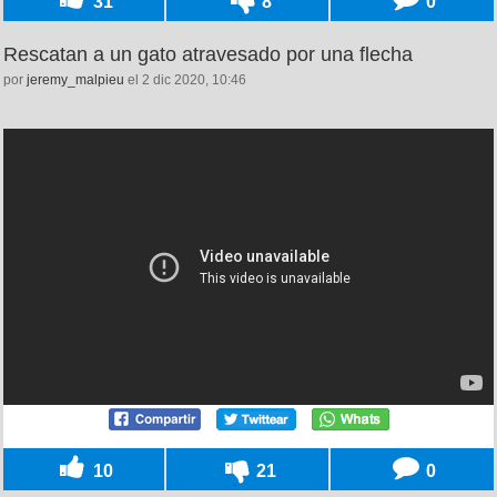
31
8
0
Rescatan a un gato atravesado por una flecha
por
jeremy_malpieu
el 2 dic 2020, 10:46
10
21
0