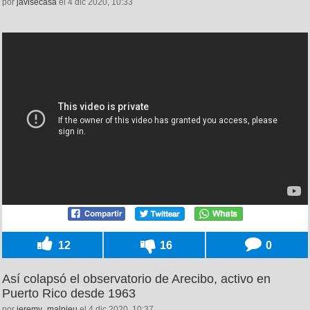
por
javisecasa
el 4 dic 2020, 10:33
12
16
0
Así colapsó el observatorio de Arecibo, activo en
Puerto Rico desde 1963
por
jeremy_malpieu
el 4 dic 2020, 10:37