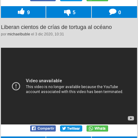
9
5
0
Liberan cientos de crías de tortuga al océano
por
michaelbuble
el 3 dic 2020, 10:31