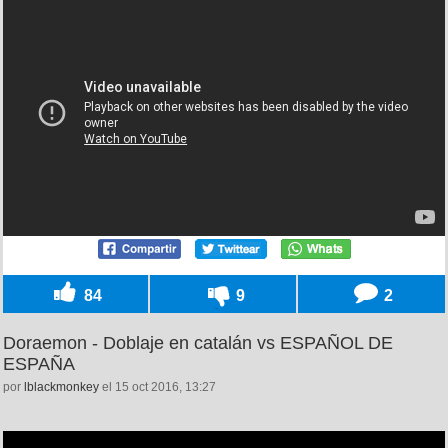
84
9
2
Doraemon - Doblaje en catalán vs ESPAÑOL DE
ESPAÑA
por
lblackmonkey
el 15 oct 2016, 13:27