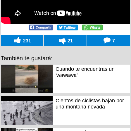
231
21
7
También te gustará:
Cuando te encuentras un
'wawawa'
Cientos de ciclistas bajan por
una montaña nevada