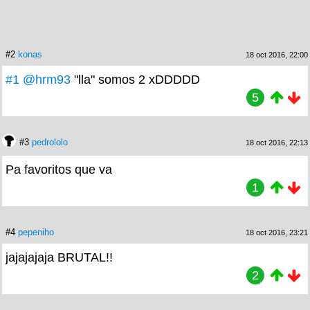
#2
konas
18 oct 2016, 22:00
#1
@hrm93
"lla" somos 2 xDDDDD
5
#3
pedrololo
18 oct 2016, 22:13
Pa favoritos que va
1
#4
pepeniho
18 oct 2016, 23:21
jajajajaja BRUTAL!!
2