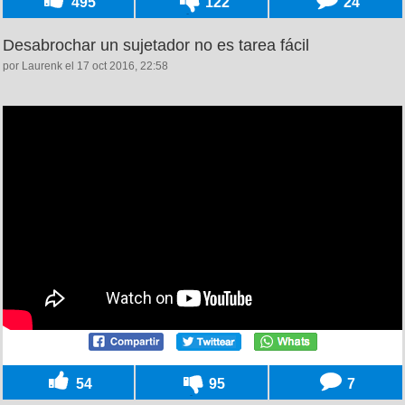
495
122
24
Desabrochar un sujetador no es tarea fácil
por Laurenk el 17 oct 2016, 22:58
54
95
7