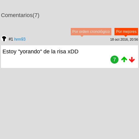
Comentarios
(7)
Por orden cronológico
Por mejores
#1
hrm93
18 oct 2016, 20:56
Estoy "yorando" de la risa xDD
7