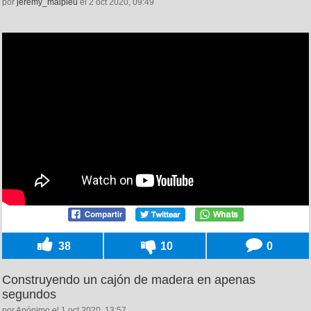
por
jeremy_malpieu
el 2 oct 2020, 09:49
38
10
0
Construyendo un cajón de madera en apenas
segundos
por Anónimo el 1 oct 2020, 13:57