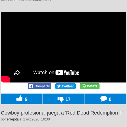
9
17
0
Cowboy profesional juega a 'Red Dead Redemption ll'
por
errejota
el 2 oct 2020, 10:30