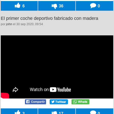
6
36
0
El primer coche deportivo fabricado con madera
por
john
el 30 sep 2020, 09:54
3
17
0