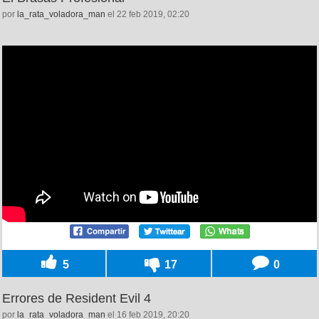
por
la_rata_voladora_man
el 22 feb 2019, 02:20
5
17
0
Errores de Resident Evil 4
por
la_rata_voladora_man
el 16 feb 2019, 20:20