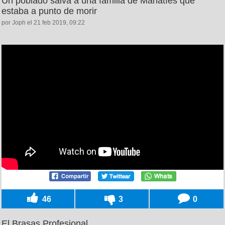
Un poblado salva a una familia de Manatíes que
estaba a punto de morir
por Joph el 21 feb 2019, 09:22
46
3
0
El Brasas Profesional