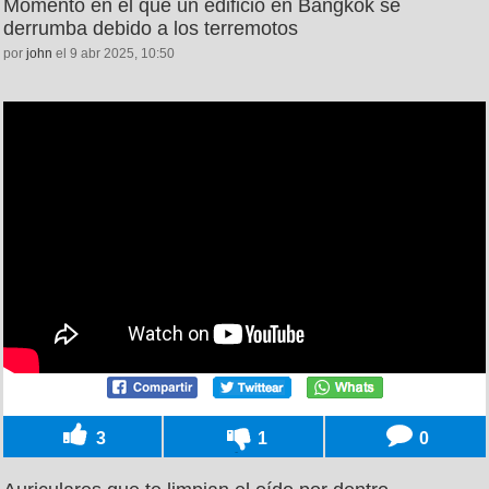
Momento en el que un edificio en Bangkok se
derrumba debido a los terremotos
por
john
el 9 abr 2025, 10:50
3
1
0