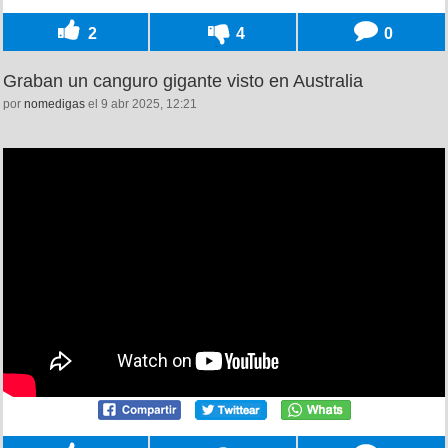
2
4
0
Graban un canguro gigante visto en Australia
por
nomedigas
el 9 abr 2025, 12:21