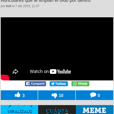
Auriculares que te limpian el oído por dentro
por
troll
el 7 abr 2025, 11:37
3
10
0