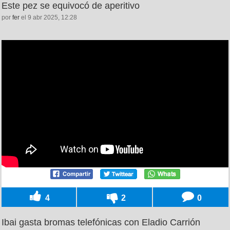
Este pez se equivocó de aperitivo
por
fer
el 9 abr 2025, 12:28
4
2
0
Ibai gasta bromas telefónicas con Eladio Carrión