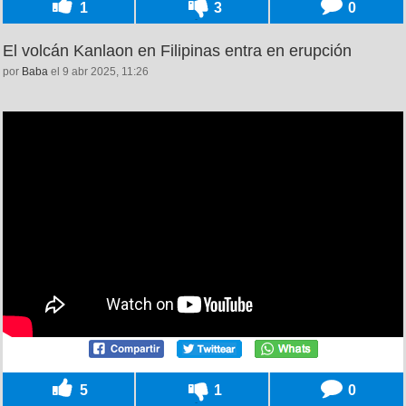
1
3
0
El volcán Kanlaon en Filipinas entra en erupción
por
Baba
el 9 abr 2025, 11:26
5
1
0