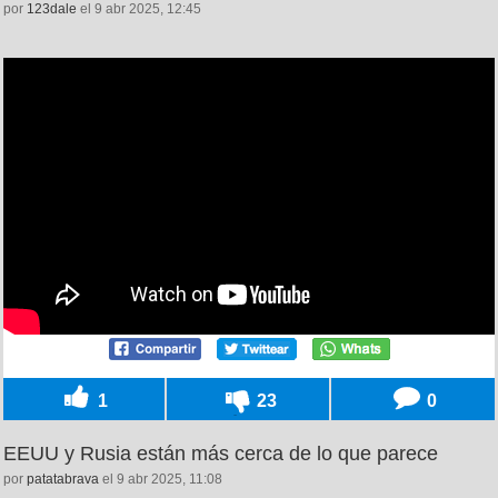
por
123dale
el 9 abr 2025, 12:45
1
23
0
EEUU y Rusia están más cerca de lo que parece
por
patatabrava
el 9 abr 2025, 11:08