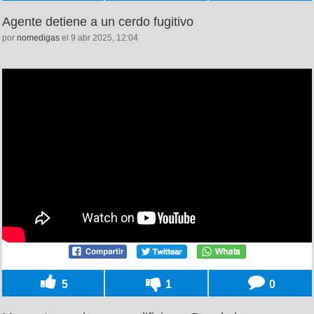
Agente detiene a un cerdo fugitivo
por
nomedigas
el 9 abr 2025, 12:04
5
1
0