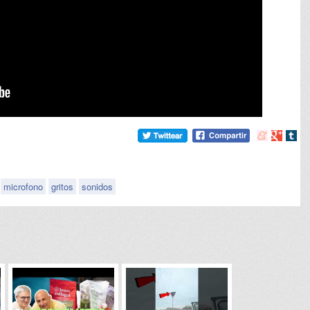
Compartir
Compart
Comp
en
en
en
meneame
Google
tumb
microfono
gritos
sonidos