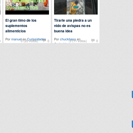
El gran timo de los
Tirarle una piedra a un
suplementos
nido de avispas no es
alimenticios
buena idea
Por
manuel
en
Curiosidades
Por
chuckbass
en
0
0 (20 votos)
0
-3 (11 votos)
0
Curiosidades