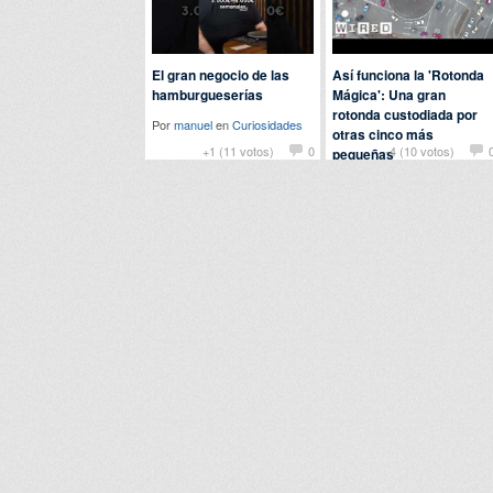
El gran negocio de las
Así funciona la 'Rotonda
hamburgueserías
Mágica': Una gran
rotonda custodiada por
Por
manuel
en
Curiosidades
otras cinco más
+1 (11 votos)
0
-4 (10 votos)
pequeñas
Por
john
en
Curiosidades