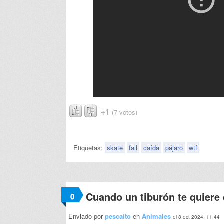
+1
(7 votos)
Etiquetas:
skate
fail
caída
pájaro
wtf
Cuando un tiburón te quiere 
0
Enviado por
pescaito
en
Animales
el 8 oct 2024, 11:44