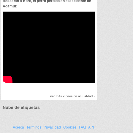
Rescatan a Boro, el perro perdido en el accidente de
Adamuz
ver más vídeos de actualidad »
Nube de etiquetas
Acerca
Términos
Privacidad
Cookies
FAQ
APP