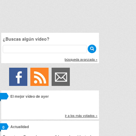
¿Buscas algún vídeo?
búsqueda avanzada »
El mejor vídeo de ayer
ir a los más votados »
Actualidad
0