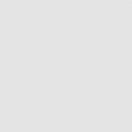
ir
artir
+
lr