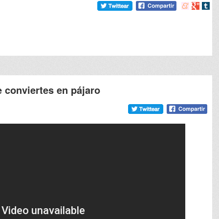
Compartir
Compart
Comp
en
en
en
meneame
Google
tumb
e conviertes en pájaro