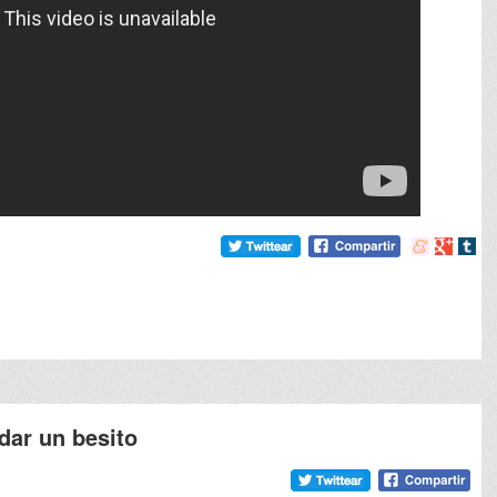
Compartir
Compart
Comp
en
en
en
meneame
Google
tumb
dar un besito