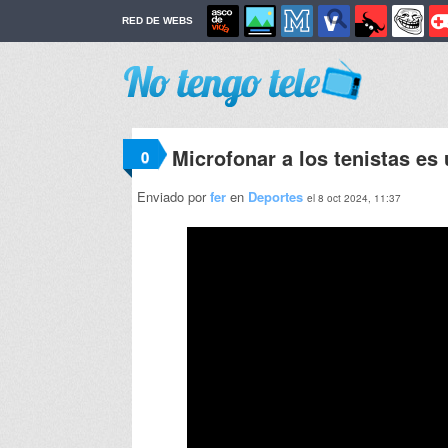
RED DE WEBS
Microfonar a los tenistas es
0
Enviado por
fer
en
Deportes
el 8 oct 2024, 11:37