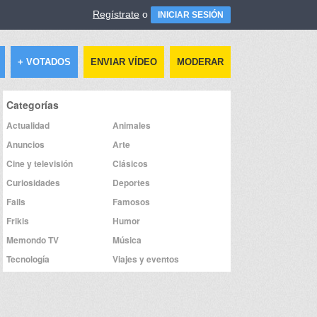
Regístrate
o
INICIAR SESIÓN
+ VOTADOS
ENVIAR VÍDEO
MODERAR
Categorías
Actualidad
Animales
Anuncios
Arte
Cine y televisión
Clásicos
Curiosidades
Deportes
Fails
Famosos
Frikis
Humor
Memondo TV
Música
Tecnología
Viajes y eventos