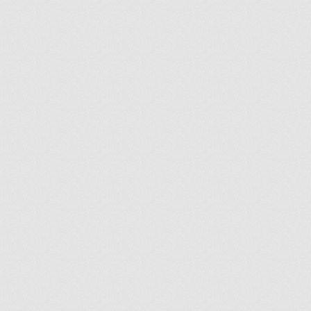
ir
artir
+
lr