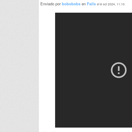
Enviado por
bobobobs
en
Fails
el 8 oct 2024, 11:10