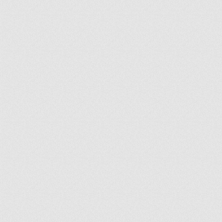
ir
artir
+
lr