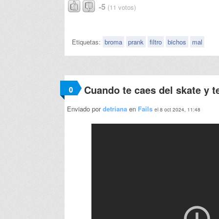
-5
(11 votos)
Etiquetas:
broma
prank
filtro
bichos
mal
Cuando te caes del skate y t
0
Enviado por
detriana
en
Fails
el 8 oct 2024, 11:48