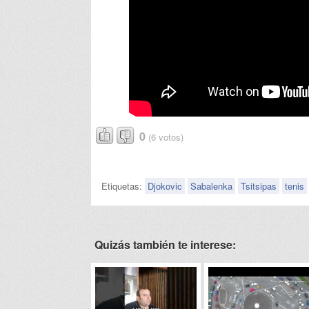
0
(6 votos)
Etiquetas:
Djokovic
Sabalenka
Tsitsipas
tenis
Quizás también te interese: