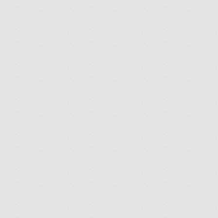
ir
artir
+
lr