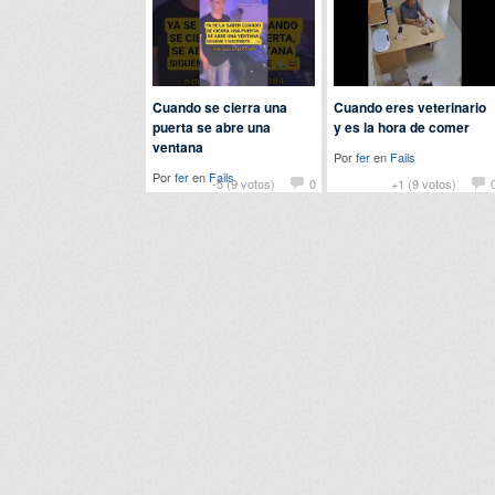
Cuando se cierra una
Cuando eres veterinario
puerta se abre una
y es la hora de comer
ventana
Por
fer
en
Fails
Por
fer
en
Fails
-5 (9 votos)
0
+1 (9 votos)