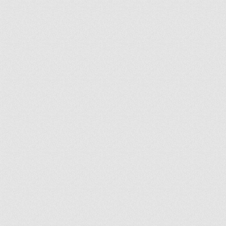
ir
artir
+
lr