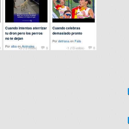
Cuando intentas aterrizar
Cuando celebras
tu dron pero los perros
demasiado pronto
no te dejan
Por
detriana
en
Fails
Por
alba
en
Animales
0
+5 (13 votos)
0
-1 (13 votos)
0