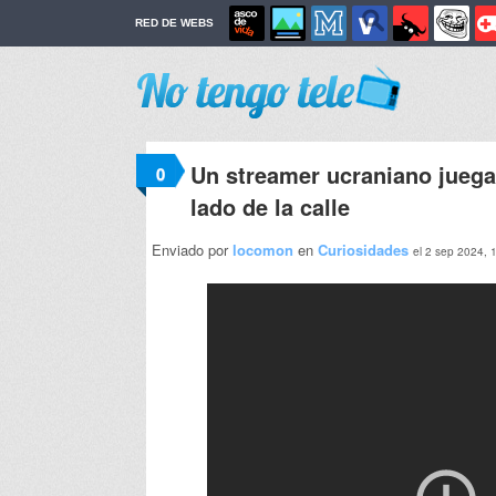
RED DE WEBS
Un streamer ucraniano juega 
0
lado de la calle
Enviado por
locomon
en
Curiosidades
el 2 sep 2024, 