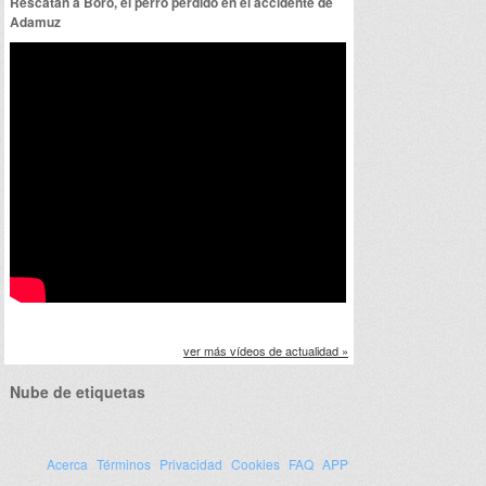
Rescatan a Boro, el perro perdido en el accidente de
Adamuz
ver más vídeos de actualidad »
Nube de etiquetas
Acerca
Términos
Privacidad
Cookies
FAQ
APP