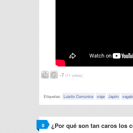
-7
(11 votos)
Etiquetas:
Luisito Comunica
viaje
Japón
vagab
¿Por qué son tan caros los 
0