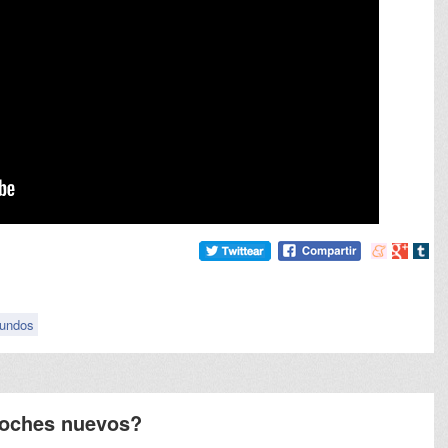
Compartir
Compart
Comp
en
en
en
meneame
Google
tumb
undos
coches nuevos?