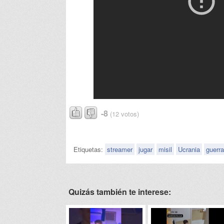
-8
(12 votos)
Etiquetas:
streamer
jugar
misil
Ucrania
guerra
Quizás también te interese: