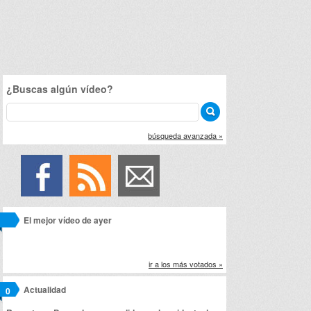
¿Buscas algún vídeo?
búsqueda avanzada »
El mejor vídeo de ayer
ir a los más votados »
Actualidad
0