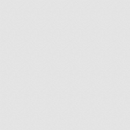
ir
artir
+
lr