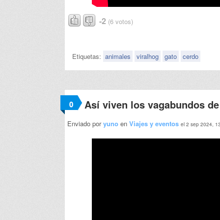
-2
(6 votos)
Etiquetas:
animales
viralhog
gato
cerdo
Así viven los vagabundos d
0
Enviado por
yuno
en
Viajes y eventos
el 2 sep 2024, 1