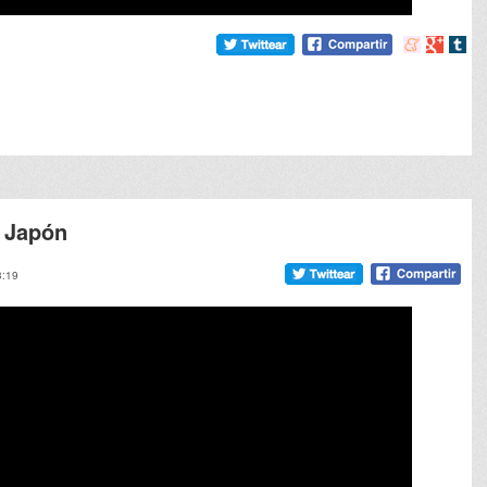
Compartir
Compart
Comp
en
en
en
meneame
Google
tumb
e Japón
3:19