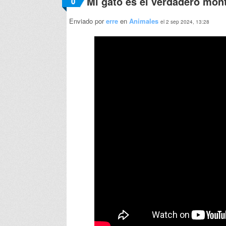
Mi gato es el verdadero mon
0
Enviado por
erre
en
Animales
el 2 sep 2024, 13:28