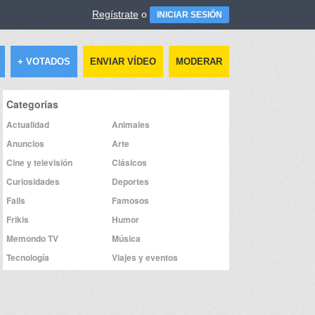
Regístrate
o
INICIAR SESIÓN
+ VOTADOS
ENVIAR VÍDEO
MODERAR
Categorías
Actualidad
Animales
Anuncios
Arte
Cine y televisión
Clásicos
Curiosidades
Deportes
Fails
Famosos
Frikis
Humor
Memondo TV
Música
Tecnología
Viajes y eventos