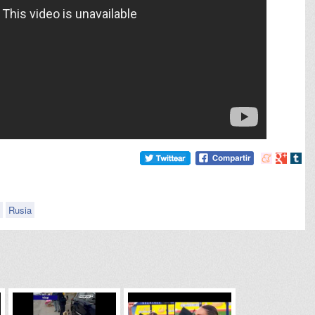
Compartir
Compart
Comp
en
en
en
meneame
Google
tumb
Rusia