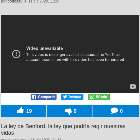
por
dodoazul
el 11 dic 2020, 11:26
19
9
0
La ley de Benford, la ley que podría regir nuestras
vidas
por
chuckbass
el 11 dic 2020, 11:49