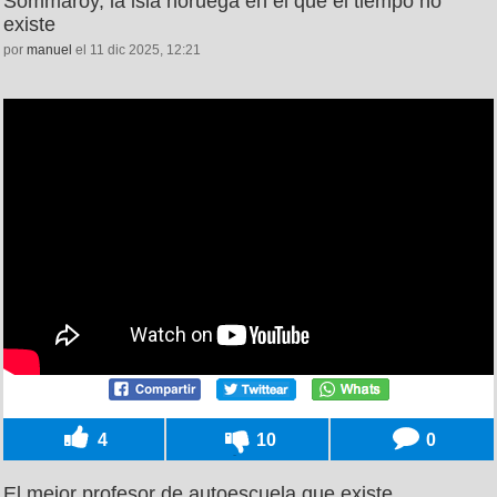
Sommaroy, la isla noruega en el que el tiempo no
existe
por
manuel
el 11 dic 2025, 12:21
4
10
0
El mejor profesor de autoescuela que existe