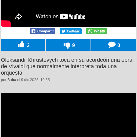
3
9
0
Oleksandr Khrustevych toca en su acordeón una obra
de Vivaldi que normalmente interpreta toda una
orquesta
por
Baba
el 9 dic 2025, 10:55