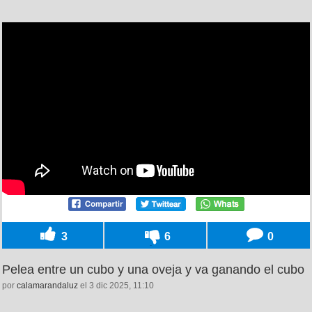
3
6
0
Pelea entre un cubo y una oveja y va ganando el cubo
por
calamarandaluz
el 3 dic 2025, 11:10