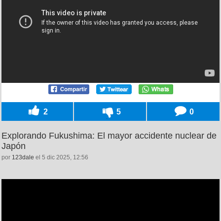
2
5
0
Explorando Fukushima: El mayor accidente nuclear de
Japón
por
123dale
el 5 dic 2025, 12:56