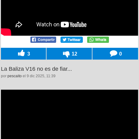
3
12
0
La Baliza V16 no es de fiar...
por
pescaito
el 9 dic 2025, 11:39