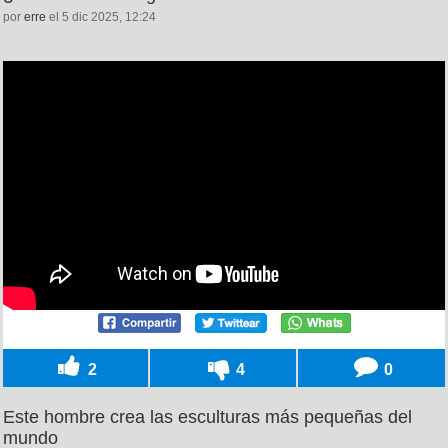
por
erre
el 5 dic 2025, 12:24
2
4
0
Este hombre crea las esculturas más pequeñas del
mundo