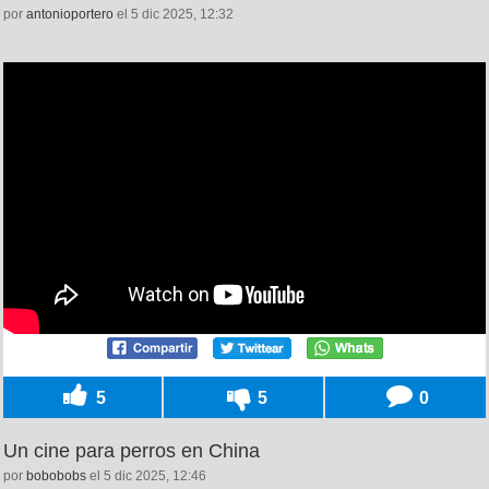
por
antonioportero
el 5 dic 2025, 12:32
5
5
0
Un cine para perros en China
por
bobobobs
el 5 dic 2025, 12:46