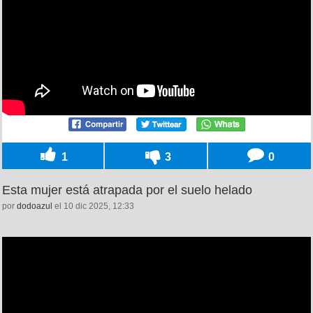
1
3
0
Esta mujer está atrapada por el suelo helado
por
dodoazul
el 10 dic 2025, 12:33