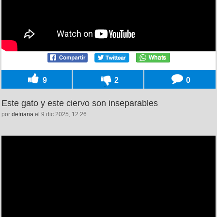
9
2
0
Este gato y este ciervo son inseparables
por
detriana
el 9 dic 2025, 12:26