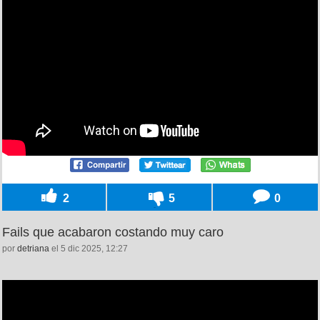
2
5
0
Fails que acabaron costando muy caro
por
detriana
el 5 dic 2025, 12:27