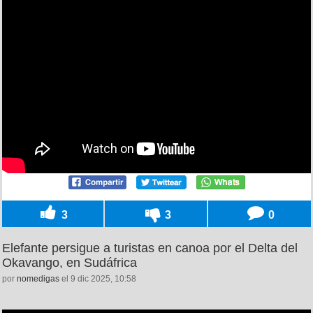
3
3
0
Elefante persigue a turistas en canoa por el Delta del
Okavango, en Sudáfrica
por
nomedigas
el 9 dic 2025, 10:58