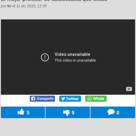
por
fer
el 11 dic 2025, 12:36
5
9
0