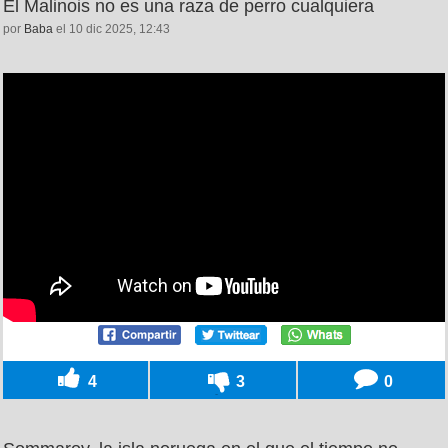
El Malinois no es una raza de perro cualquiera
por
Baba
el 10 dic 2025, 12:43
4
3
0