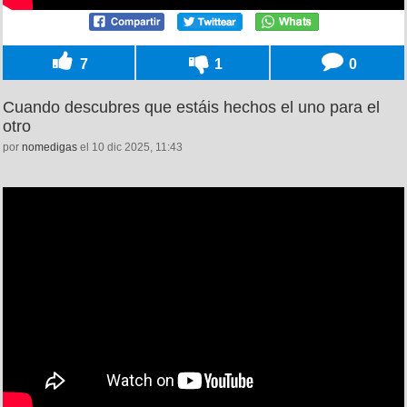
7
1
0
Cuando descubres que estáis hechos el uno para el
otro
por
nomedigas
el 10 dic 2025, 11:43