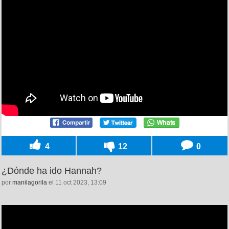
4
12
0
¿Dónde ha ido Hannah?
por
manilagorila
el 11 oct 2023, 13:09