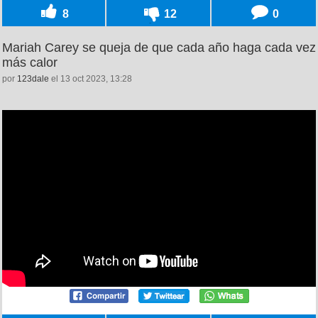
8
12
0
Mariah Carey se queja de que cada año haga cada vez
más calor
por
123dale
el 13 oct 2023, 13:28