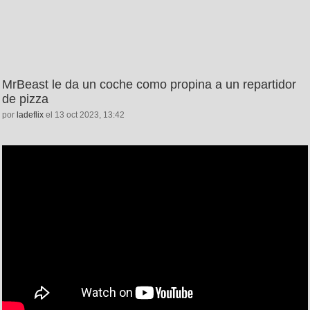
MrBeast le da un coche como propina a un repartidor
de pizza
por
ladeflix
el 13 oct 2023, 13:42