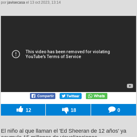
por
javisecasa
el 13 oct 2023, 13:14
12
18
0
El niño al que llaman el 'Ed Sheeran de 12 años' ya