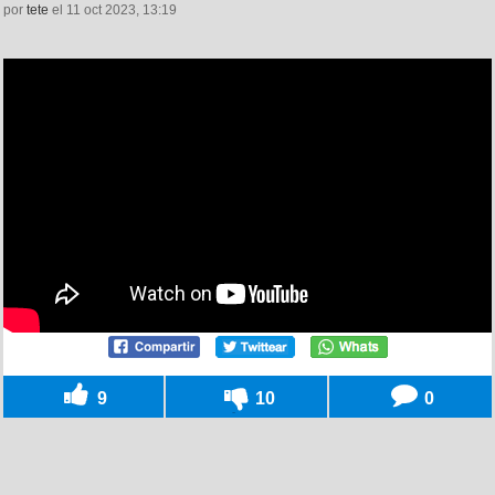
por
tete
el 11 oct 2023, 13:19
9
10
0