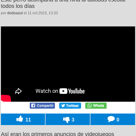
todos los días
por
dodoazul
el 11 oct 2023, 13:33
11
3
0
Así eran los primeros anuncios de videojuegos