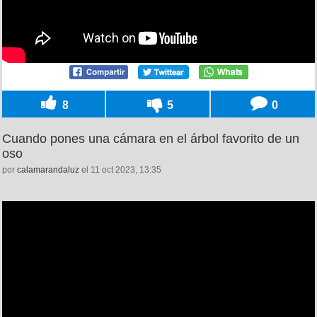
8
5
0
Cuando pones una cámara en el árbol favorito de un
oso
por
calamarandaluz
el 11 oct 2023, 13:35