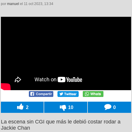
por
manuel
el 11 oct 2023, 13:34
2
10
0
La escena sin CGI que más le debió costar rodar a
Jackie Chan