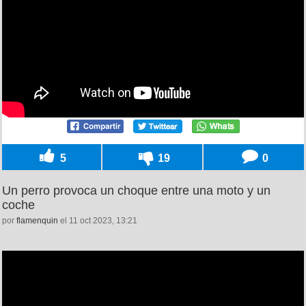
5
19
0
Un perro provoca un choque entre una moto y un
coche
por
flamenquin
el 11 oct 2023, 13:21