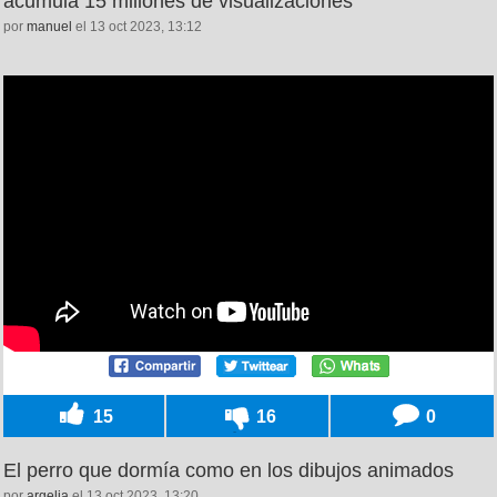
acumula 15 millones de visualizaciones
por
manuel
el 13 oct 2023, 13:12
15
16
0
El perro que dormía como en los dibujos animados
por
argelia
el 13 oct 2023, 13:20