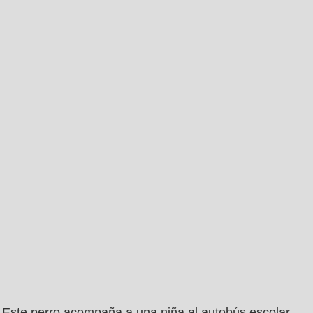
Este perro acompaña a una niña al autobús escolar