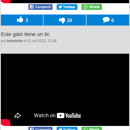
3
20
0
Este gato tiene un tic
por
bobobobs
el 11 oct 2023, 13:38