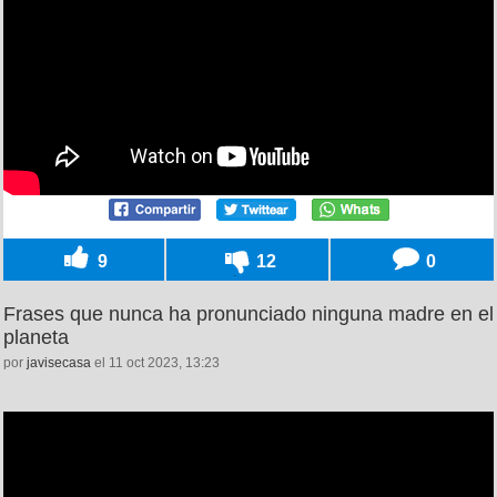
9
12
0
Frases que nunca ha pronunciado ninguna madre en el
planeta
por
javisecasa
el 11 oct 2023, 13:23