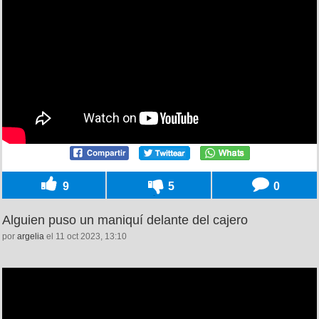
9
5
0
Alguien puso un maniquí delante del cajero
por
argelia
el 11 oct 2023, 13:10