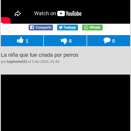
1
8
0
La niña que fue criada por perros
por
baphomet33
el 5 dic 2024, 01:43