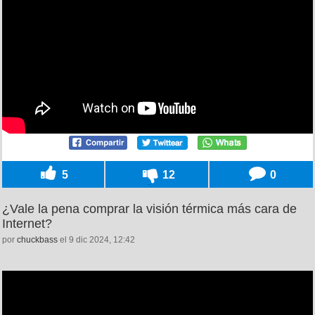
5
12
0
¿Vale la pena comprar la visión térmica más cara de
Internet?
por
chuckbass
el 9 dic 2024, 12:42