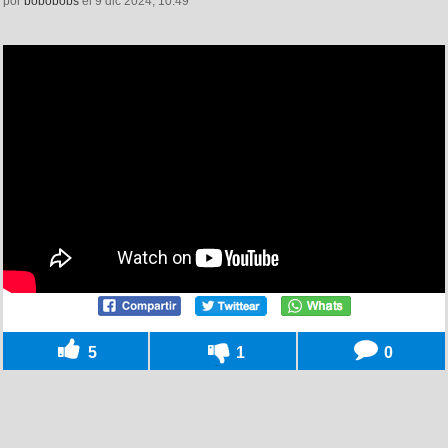
por
bobobobs
el 9 dic 2024, 10:49
5
1
0