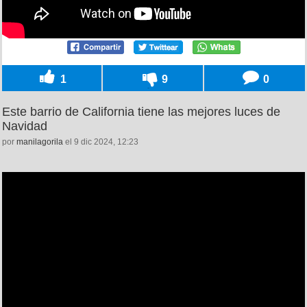
1
9
0
Este barrio de California tiene las mejores luces de
Navidad
por
manilagorila
el 9 dic 2024, 12:23