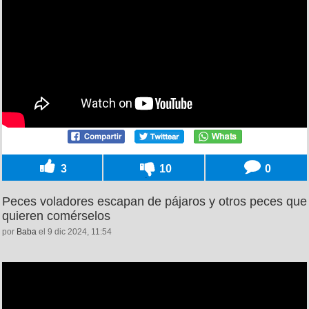
3
10
0
Peces voladores escapan de pájaros y otros peces que
quieren comérselos
por
Baba
el 9 dic 2024, 11:54