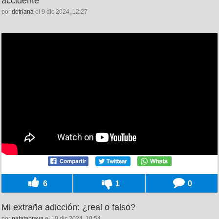
accidente
por
detriana
el 9 dic 2024, 12:27
6
1
0
Mi extraña adicción: ¿real o falso?
por
patatabrava
el 10 dic 2024, 10:54