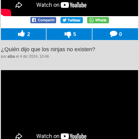
2
5
0
¿Quién dijo que los ninjas no existen?
por
alba
el 4 dic 2024, 10:46