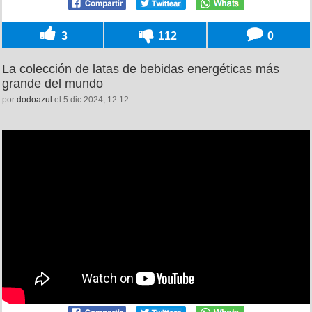
3
112
0
La colección de latas de bebidas energéticas más
grande del mundo
por
dodoazul
el 5 dic 2024, 12:12