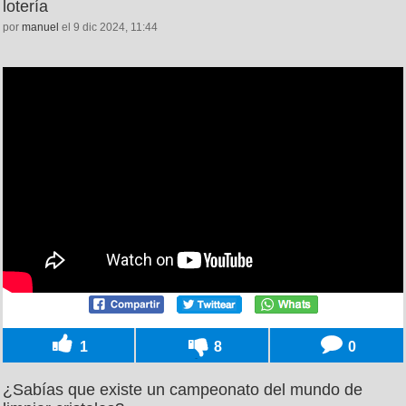
lotería
por
manuel
el 9 dic 2024, 11:44
1
8
0
¿Sabías que existe un campeonato del mundo de