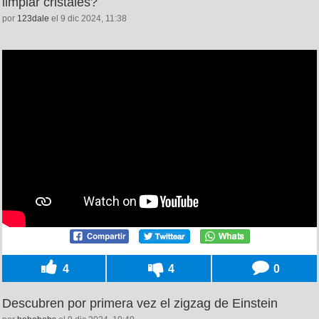
limpiar cristales?
por
123dale
el 9 dic 2024, 11:38
4
4
0
Descubren por primera vez el zigzag de Einstein