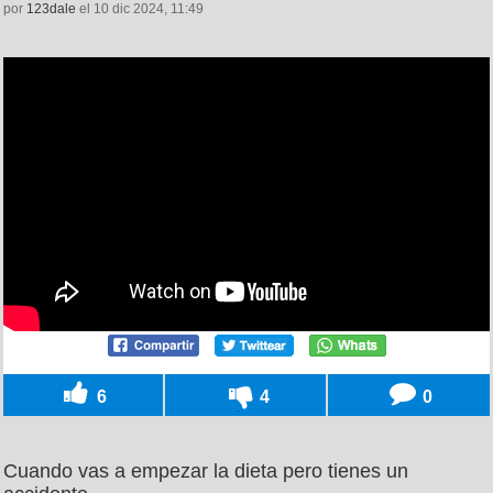
por
123dale
el 10 dic 2024, 11:49
6
4
0
Cuando vas a empezar la dieta pero tienes un