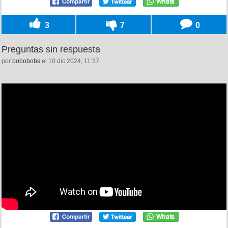
3
7
0
Preguntas sin respuesta
por
bobobobs
el 10 dic 2024, 11:37