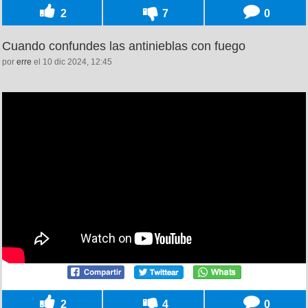
2
7
0
Cuando confundes las antinieblas con fuego
por
erre
el 10 dic 2024, 12:45
2
4
0