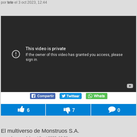
por
tete
el 3 oct 2023, 12:44
6
7
0
El multiverso de Monstruos S.A.