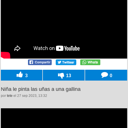
3
13
0
Niña le pinta las uñas a una gallina
por
tete
el 27 sep 2023, 13:32