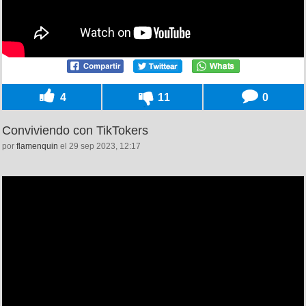
4
11
0
Conviviendo con TikTokers
por
flamenquin
el 29 sep 2023, 12:17