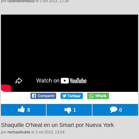
por
calamarandaluz
el 3 oct 2023, 12:38
8
1
0
Shaquille O'Neal en un Smart por Nueva York
por
michaelbuble
el 2 oct 2023, 13:04