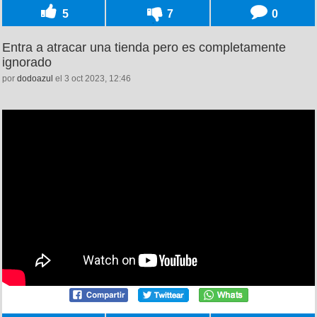
5
7
0
Entra a atracar una tienda pero es completamente
ignorado
por
dodoazul
el 3 oct 2023, 12:46