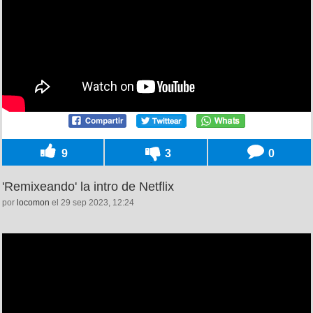
9
3
0
'Remixeando' la intro de Netflix
por
locomon
el 29 sep 2023, 12:24