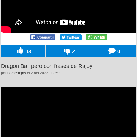
13
2
0
Dragon Ball pero con frases de Rajoy
por
nomedigas
el 2 oct 2023, 12:59