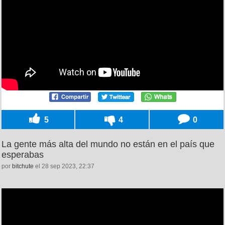
5
4
0
La gente más alta del mundo no están en el país que
esperabas
por
bitchute
el 28 sep 2023, 22:37