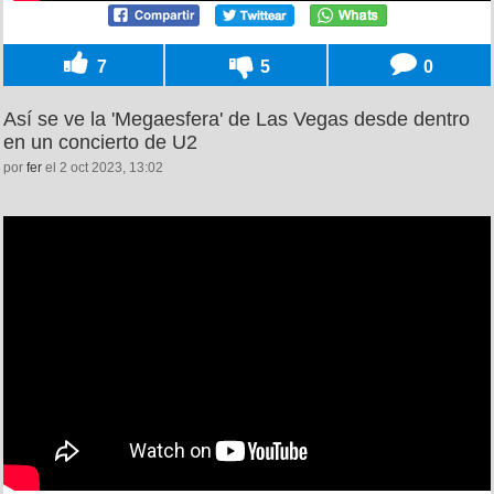
7
5
0
Así se ve la 'Megaesfera' de Las Vegas desde dentro
en un concierto de U2
por
fer
el 2 oct 2023, 13:02