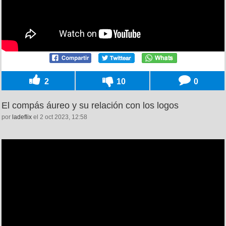
2
10
0
El compás áureo y su relación con los logos
por
ladeflix
el 2 oct 2023, 12:58