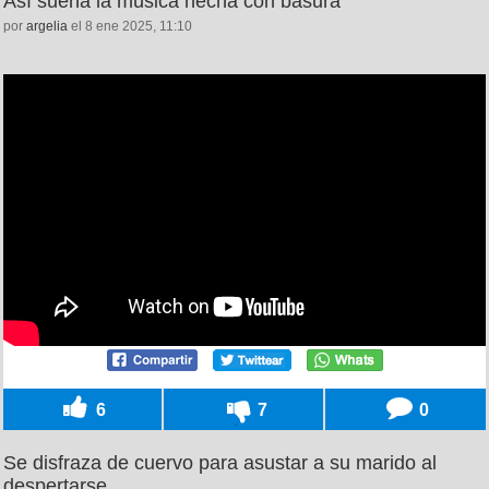
Así suena la música hecha con basura
por
argelia
el 8 ene 2025, 11:10
6
7
0
Se disfraza de cuervo para asustar a su marido al
despertarse