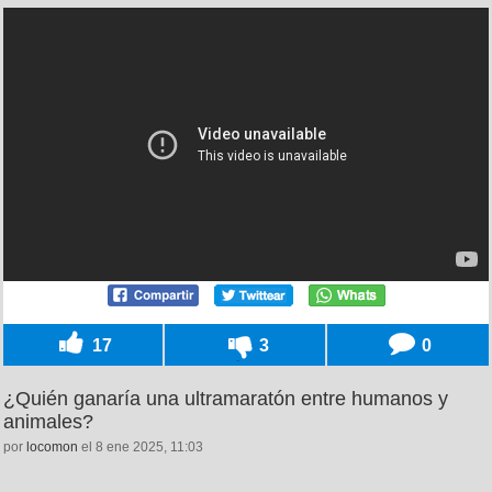
17
3
0
¿Quién ganaría una ultramaratón entre humanos y
animales?
por
locomon
el 8 ene 2025, 11:03