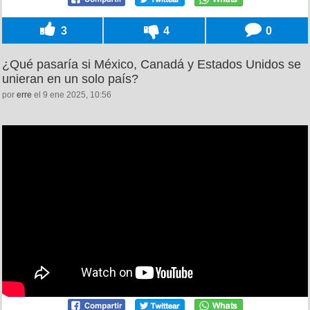
3
4
0
¿Qué pasaría si México, Canadá y Estados Unidos se
unieran en un solo país?
por
erre
el 9 ene 2025, 10:56