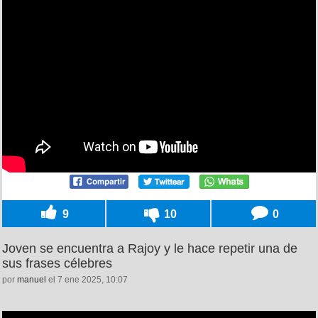
9
10
0
Joven se encuentra a Rajoy y le hace repetir una de
sus frases célebres
por
manuel
el 7 ene 2025, 10:07