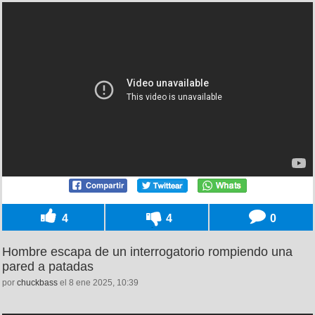
4
4
0
Hombre escapa de un interrogatorio rompiendo una
pared a patadas
por
chuckbass
el 8 ene 2025, 10:39