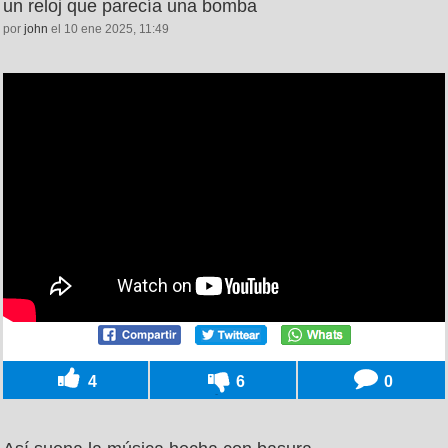
un reloj que parecía una bomba
por
john
el 10 ene 2025, 11:49
4
6
0