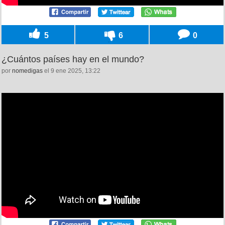
5
6
0
¿Cuántos países hay en el mundo?
por
nomedigas
el 9 ene 2025, 13:22