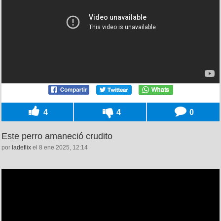
4
4
0
Este perro amaneció crudito
por
ladeflix
el 8 ene 2025, 12:14