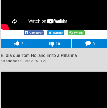
3
10
0
El día que Tom Holland imitó a Rihanna
por
bobobobs
el 9 ene 2025, 11:21