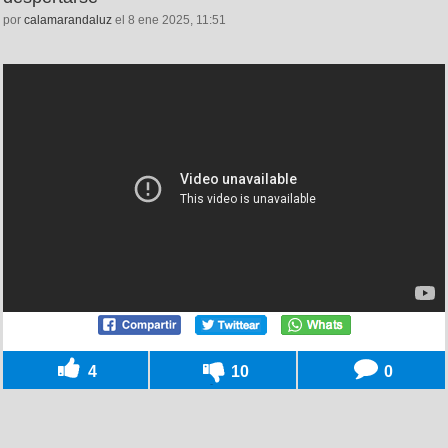
por
calamarandaluz
el 8 ene 2025, 11:51
4
10
0