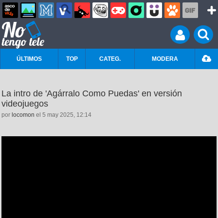
ÚLTIMOS
TOP
CATEG.
MODERA
La intro de 'Agárralo Como Puedas' en versión
videojuegos
por
locomon
el 5 may 2025, 12:14