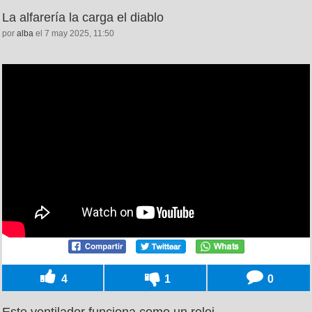
La alfarería la carga el diablo
por
alba
el 7 may 2025, 11:50
4
1
0
Este ventilador funciona como un reloj