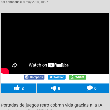
por
bobobobs
el 6 may 2025, 10:27
3
6
0
Portadas de juegos retro cobran vida gracias a la IA