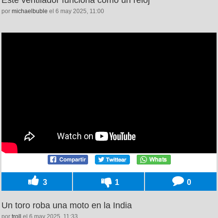
por
michaelbuble
el 6 may 2025, 11:00
3
1
0
Un toro roba una moto en la India
por
troll
el 6 may 2025, 11:33