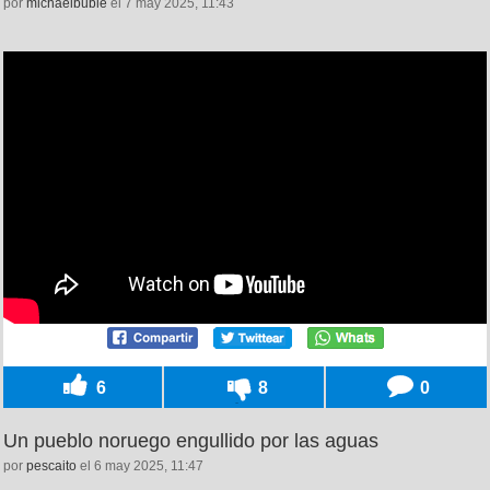
por
michaelbuble
el 7 may 2025, 11:43
6
8
0
Un pueblo noruego engullido por las aguas
por
pescaito
el 6 may 2025, 11:47