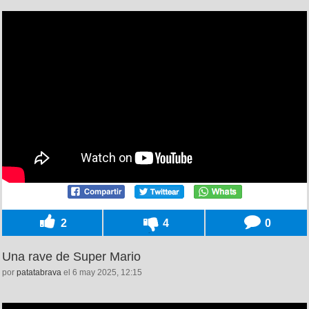
2
4
0
Una rave de Super Mario
por
patatabrava
el 6 may 2025, 12:15