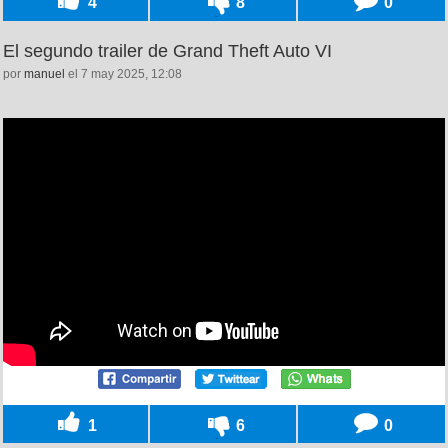
4
8
0
El segundo trailer de Grand Theft Auto VI
por
manuel
el 7 may 2025, 12:08
1
6
0