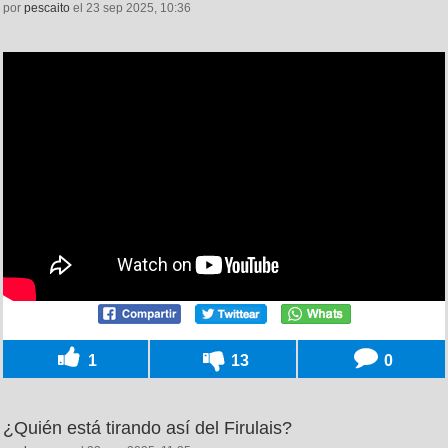
por
pescaito
el 23 sep 2025, 10:36
1
13
0
¿Quién está tirando así del Firulais?