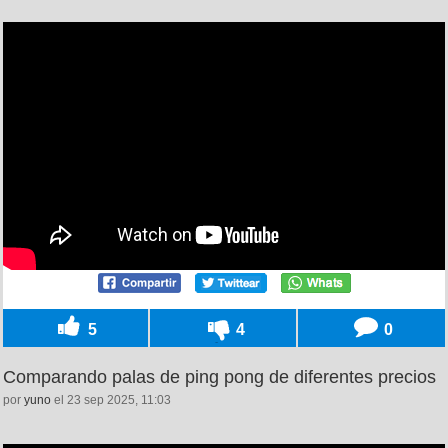
5
4
0
Comparando palas de ping pong de diferentes precios
por
yuno
el 23 sep 2025, 11:03