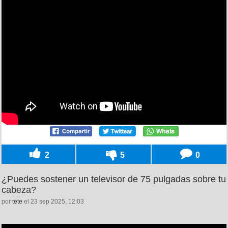
2
5
0
¿Puedes sostener un televisor de 75 pulgadas sobre tu
cabeza?
por
tete
el 23 sep 2025, 12:03