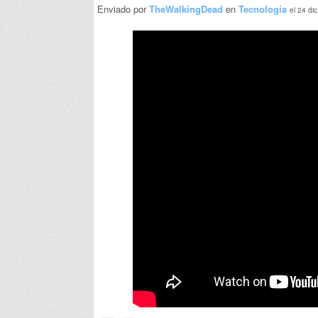
Enviado por
TheWalkingDead
en
Tecnología
el 24 di