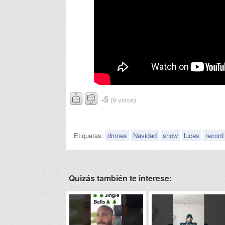
-5
(9 votos)
Etiquetas:
drones
Navidad
show
luces
record
Quizás también te interese: