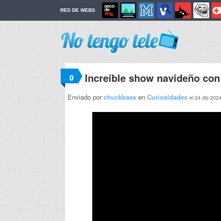
RED DE WEBS
Increíble show navideño con
0
Enviado por
chuckbass
en
Curiosidades
el 24 dic 202