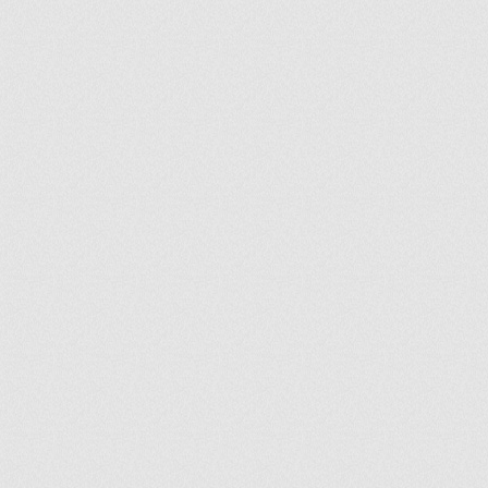
ir
artir
+
lr