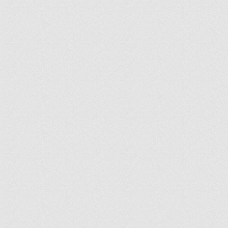
ir
artir
+
lr