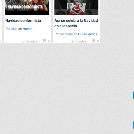
Navidad conformista
Así se celebra la Navidad
en el espacio
Por
alba
en
Humor
Por
locomon
en
Curiosidades
0
+3 (9 votos)
0
-2 (6 votos)
0