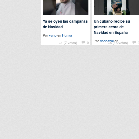
Ya se oyen las campanas
Un cubano recibe su
de Navidad
primera cesta de
Navidad en España
Por
yuno
en
Humor
Por
dodoazul
en
+1 (7 votos)
0
+6 (16 votos)
Curiosidades