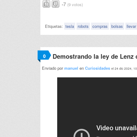
-7
(9 votos)
Etiquetas:
tesla
robots
compras
bolsas
llevar
Demostrando la ley de Lenz c
0
Enviado por
manuel
en
Curiosidades
el 24 dic 2024, 1