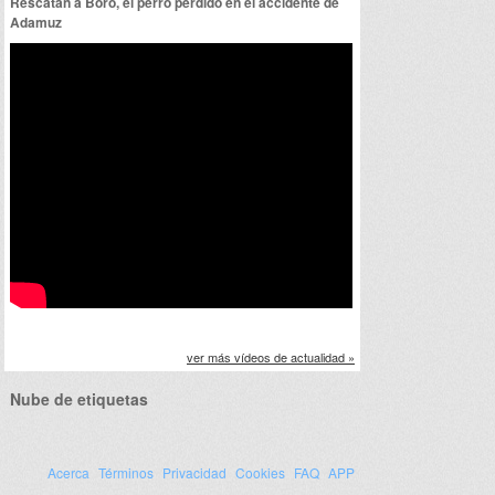
Rescatan a Boro, el perro perdido en el accidente de
Adamuz
ver más vídeos de actualidad »
Nube de etiquetas
Acerca
Términos
Privacidad
Cookies
FAQ
APP