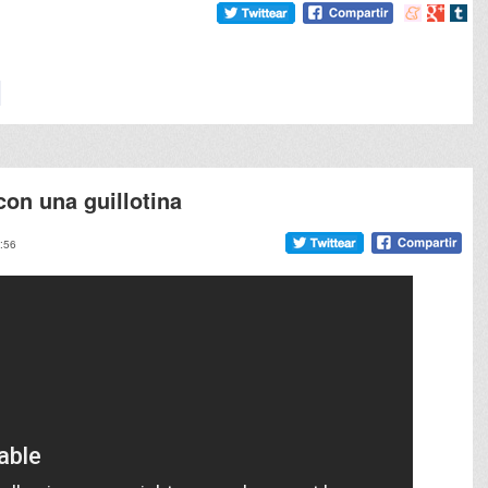
Compartir
Compart
Comp
en
en
en
meneame
Google
tumb
on una guillotina
0:56