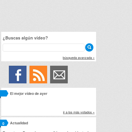
¿Buscas algún vídeo?
búsqueda avanzada »
El mejor vídeo de ayer
ir a los más votados »
Actualidad
0