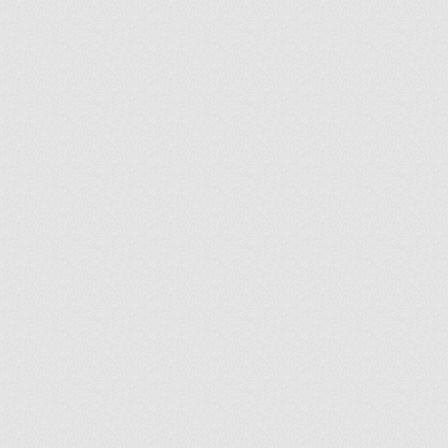
ir
artir
+
lr