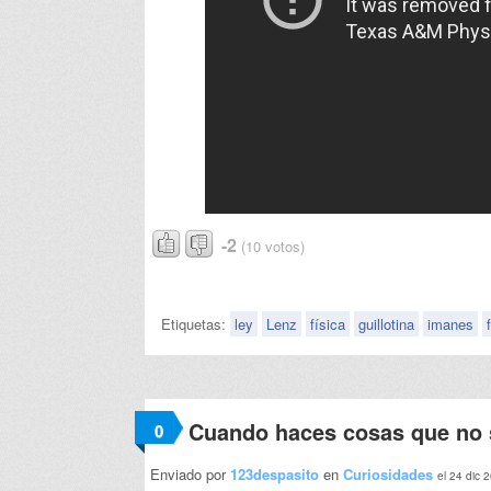
-2
(10 votos)
Etiquetas:
ley
Lenz
física
guillotina
imanes
Cuando haces cosas que no s
0
Enviado por
123despasito
en
Curiosidades
el 24 dic 