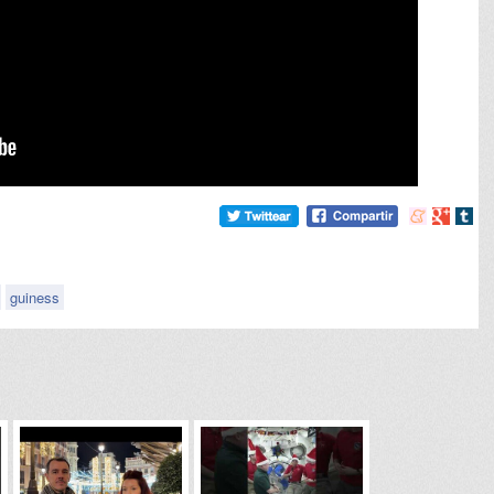
Compartir
Compart
Comp
en
en
en
meneame
Google
tumb
guiness