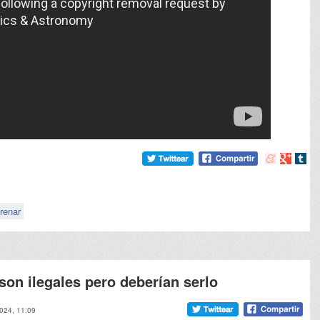
Compartir
Compart
Comp
en
en
en
meneame
Google
tumb
frenar
on ilegales pero deberían serlo
2024, 11:09