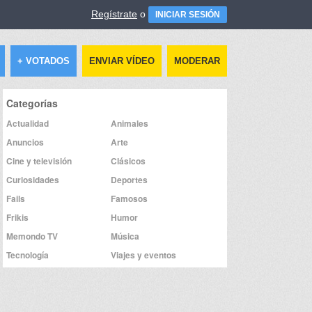
Regístrate
o
INICIAR SESIÓN
+ VOTADOS
ENVIAR VÍDEO
MODERAR
Categorías
Actualidad
Animales
Anuncios
Arte
Cine y televisión
Clásicos
Curiosidades
Deportes
Fails
Famosos
Frikis
Humor
Memondo TV
Música
Tecnología
Viajes y eventos