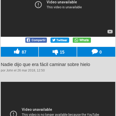
87
15
0
Nadie dijo que era fácil caminar sobre hielo
por John el 26 mar 2018, 12:50