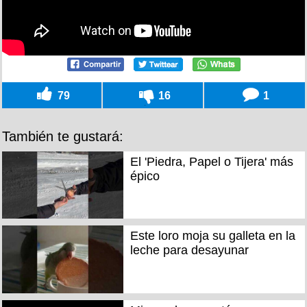
79
16
1
También te gustará:
El 'Piedra, Papel o Tijera' más
épico
Este loro moja su galleta en la
leche para desayunar