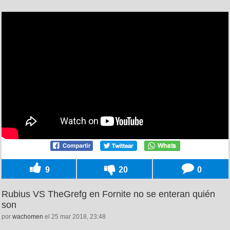
9
20
0
Rubius VS TheGrefg en Fornite no se enteran quién
son
por
wachomen
el 25 mar 2018, 23:48