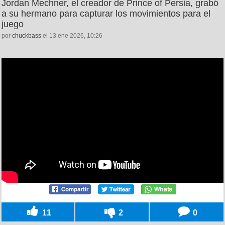
Jordan Mechner, el creador de Prince of Persia, grabó
a su hermano para capturar los movimientos para el
juego
por
chuckbass
el 13 ene 2026, 10:26
11
2
0