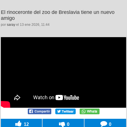
El rinoceronte del zoo de Breslavia tiene un nuevo
amigo
por
saray
el 13 ene 2026, 11:44
12
0
0