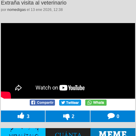
Extraña visita al veterinario
por
nomedigas
el 13 ene 2026, 12:38
3
2
0