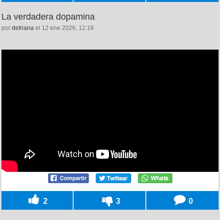
La verdadera dopamina
por
detriana
el 12 ene 2026, 12:18
2
3
0