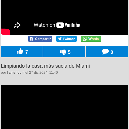
7
5
0
Limpiando la casa más sucia de Miami
por
flamenquin
el 27 dic 2024, 11:40