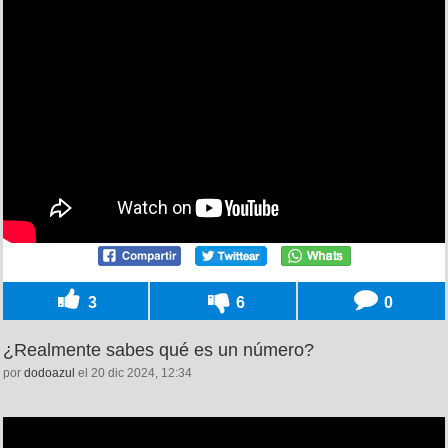
3
6
0
¿Realmente sabes qué es un número?
por
dodoazul
el 20 dic 2024, 12:34