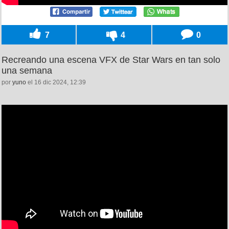
7
4
0
Recreando una escena VFX de Star Wars en tan solo
una semana
por
yuno
el 16 dic 2024, 12:39