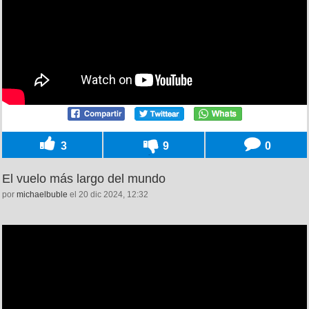
3
9
0
El vuelo más largo del mundo
por
michaelbuble
el 20 dic 2024, 12:32