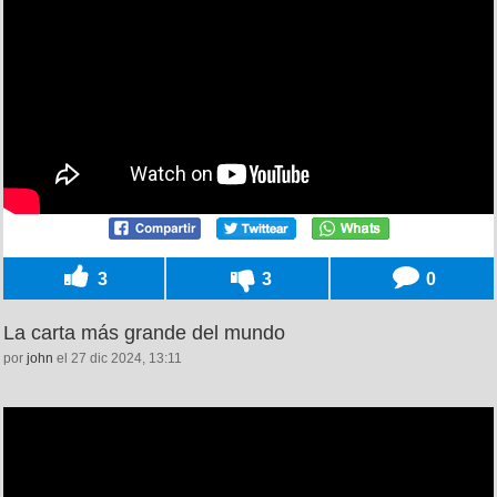
3
3
0
La carta más grande del mundo
por
john
el 27 dic 2024, 13:11