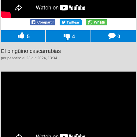
5
4
0
El pingüino cascarrabias
por
pescaito
el 23 dic 2024, 13:34