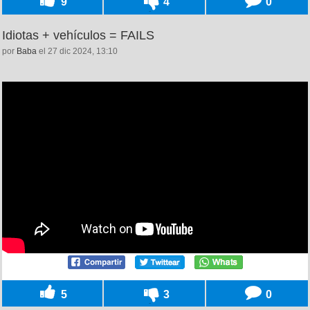
9
4
0
Idiotas + vehículos = FAILS
por
Baba
el 27 dic 2024, 13:10
5
3
0