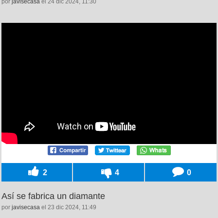
por
javisecasa
el 24 dic 2024, 11:30
2
4
0
Así se fabrica un diamante
por
javisecasa
el 23 dic 2024, 11:49