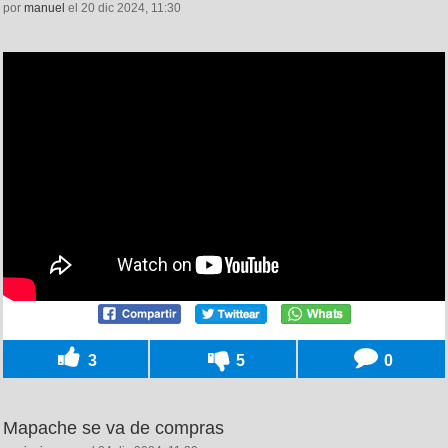
por
manuel
el 20 dic 2024, 11:30
3
5
0
Mapache se va de compras