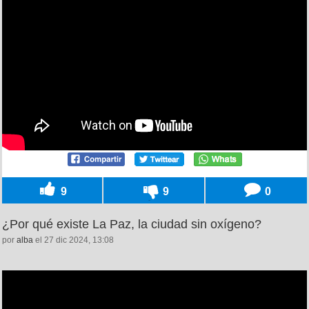
9
9
0
¿Por qué existe La Paz, la ciudad sin oxígeno?
por
alba
el 27 dic 2024, 13:08