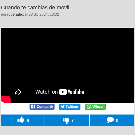
Cuando te cambias de móvil
por
rubenalex
el 23 dic 2024, 13:32
6
7
0