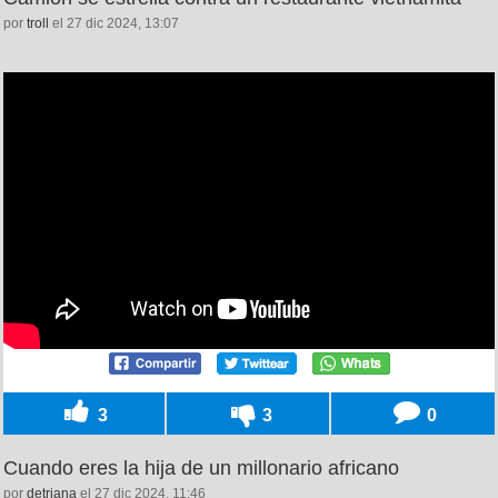
por
troll
el 27 dic 2024, 13:07
3
3
0
Cuando eres la hija de un millonario africano
por
detriana
el 27 dic 2024, 11:46