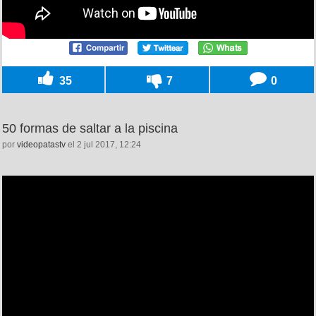
35
7
0
50 formas de saltar a la piscina
por
videopatastv
el 2 jul 2017, 12:24