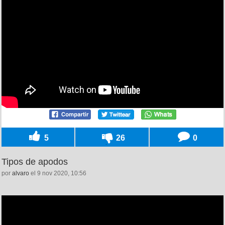
5
26
0
Tipos de apodos
por
alvaro
el 9 nov 2020, 10:56