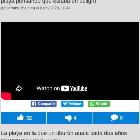
playa pensando que estaba en peligro
por
jeremy_malpieu
el 6 nov 2020, 10:47
32
4
0
La playa en la que un tiburón ataca cada dos años