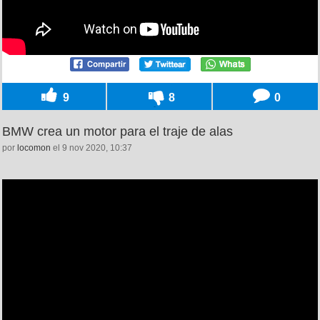
9
8
0
BMW crea un motor para el traje de alas
por
locomon
el 9 nov 2020, 10:37