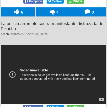
6
4
0
La policía arremete contra manifestante disfrazada de
Pikachu
por
chuckbass
el 6 nov 2020, 10:39