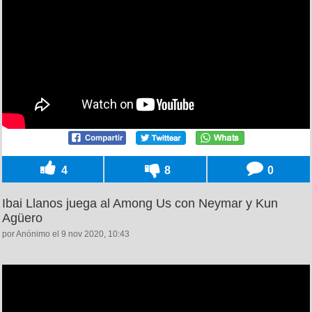
4
8
0
Ibai Llanos juega al Among Us con Neymar y Kun
Agüero
por Anónimo el 9 nov 2020, 10:43