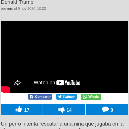
Donald Trump
por
rere
el 9 nov 2020, 10:33
17
14
0
Un perro intenta rescatar a una niña que jugaba en la