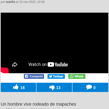
por
ladeflix
el 10 nov 2020, 10:56
16
13
0
Un hombre vive rodeado de mapaches