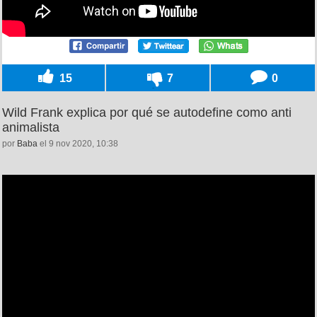
15
7
0
Wild Frank explica por qué se autodefine como anti
animalista
por
Baba
el 9 nov 2020, 10:38