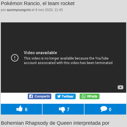
Pokémon Rancio, el team rocket
por
auronyoungcris
el 6 nov 2020, 11:45
6
7
0
Bohemian Rhapsody de Queen interpretada por