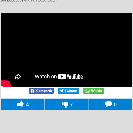
por
bobobobs
el 6 nov 2020, 10:27
4
7
0