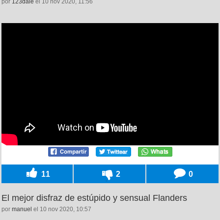
por
123dale
el 10 nov 2020, 11:56
11
2
0
El mejor disfraz de estúpido y sensual Flanders
por
manuel
el 10 nov 2020, 10:57