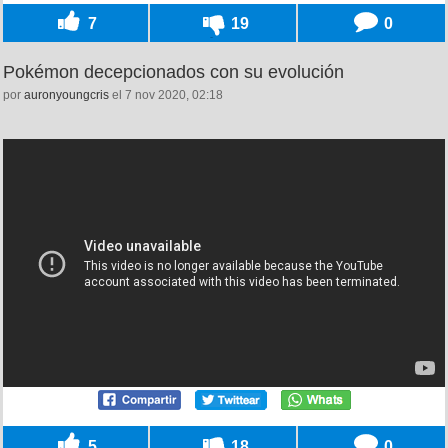
7
19
0
Pokémon decepcionados con su evolución
por
auronyoungcris
el 7 nov 2020, 02:18
5
18
0