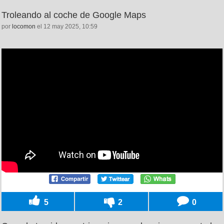
Troleando al coche de Google Maps
por
locomon
el 12 may 2025, 10:59
5
2
0