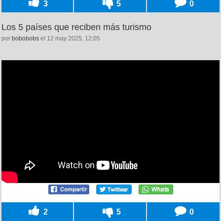
3
5
0
Los 5 países que reciben más turismo
por
bobobobs
el 12 may 2025, 12:05
2
5
0