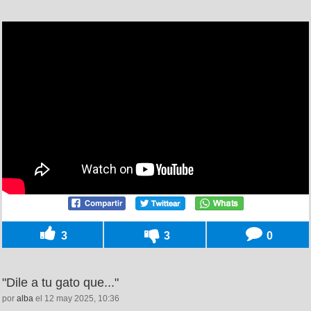
3
3
0
"Dile a tu gato que..."
por
alba
el 12 may 2025, 10:36