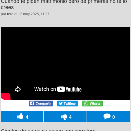
Cuando te piden matrimonio pero de primeras no te lo
crees
por
rere
el 12 may 2025, 11:27
4
4
0
Cientos de patos colapsan una carretera