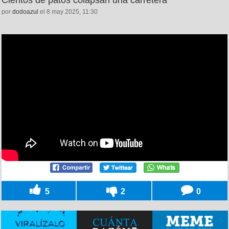
por
dodoazul
el 8 may 2025, 11:30
5
2
0