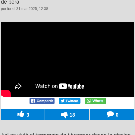
de pera
por
fer
el 31 mar 2025, 12:38
3
18
0