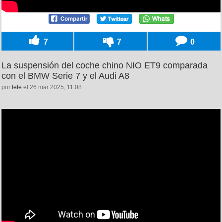
7
7
0
La suspensión del coche chino NIO ET9 comparada
con el BMW Serie 7 y el Audi A8
por
tete
el 26 mar 2025, 11:08