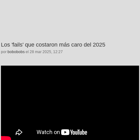
Los 'fails' que costaron más caro del 2025
por
bobobobs
el 28 mar 2025, 12:27