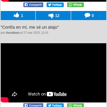
1
12
0
"Confía en mí, me sé un atajo"
por
chuckbass
el 27 mar 2025, 11:41