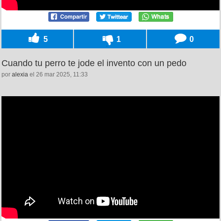
5
1
0
Cuando tu perro te jode el invento con un pedo
por
alexia
el 26 mar 2025, 11:33