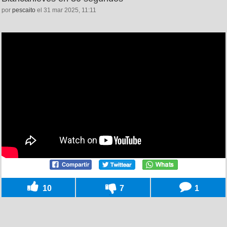
por
pescaito
el 31 mar 2025, 11:11
10
7
1