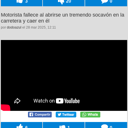
3
20
0
Motorista fallece al abrirse un tremendo socavón en la
carretera y caer en él
por
dodoazul
el 28 mar 2025, 12:11
6
1
0