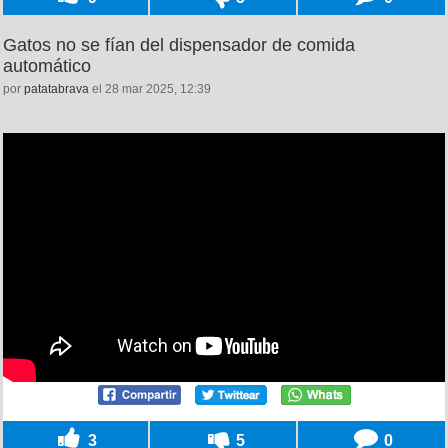
Gatos no se fían del dispensador de comida
automático
por
patatabrava
el 28 mar 2025, 12:39
3
5
0