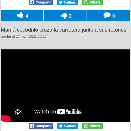
4
2
0
Mamá cocodrilo cruza la carretera junto a sus retoños
por
fer
el 27 mar 2025, 12:17