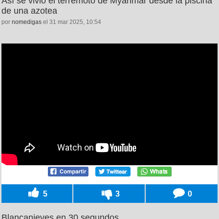
Así se vivió el terremoto de Myanmar desde la piscina
de una azotea
por
nomedigas
el 31 mar 2025, 10:54
5
3
0
Blancanieves en 30 segundos