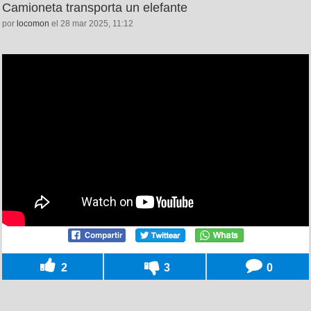
Camioneta transporta un elefante
por
locomon
el 28 mar 2025, 11:12
2
3
0