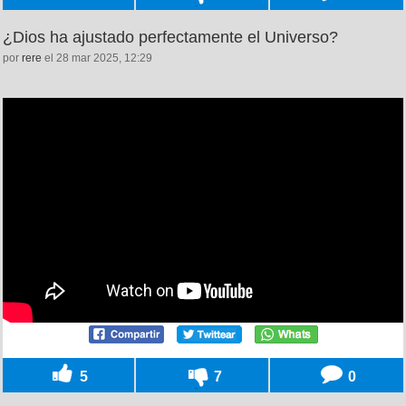
¿Dios ha ajustado perfectamente el Universo?
por
rere
el 28 mar 2025, 12:29
5
7
0