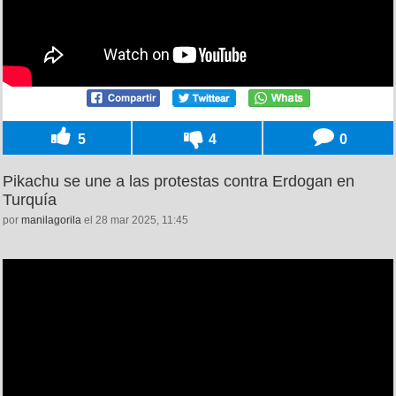
5
4
0
Pikachu se une a las protestas contra Erdogan en
Turquía
por
manilagorila
el 28 mar 2025, 11:45