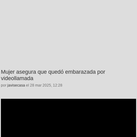
Mujer asegura que quedó embarazada por
videollamada
por
javisecasa
el 28 mar 2025, 12:28