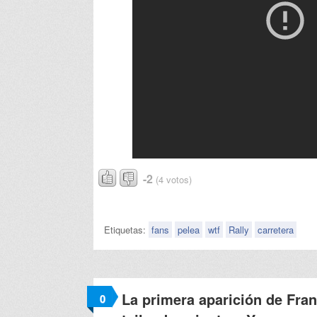
-2
(4 votos)
Etiquetas:
fans
pelea
wtf
Rally
carretera
La primera aparición de Fran
0