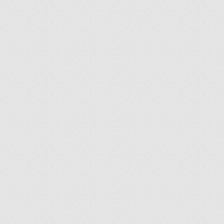
ir
artir
+
lr