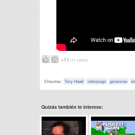
+11
(11 votos)
Etiquetas:
Tony Hawk
videojuego
ganancias
sk
Quizás también te interese: