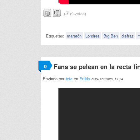
+7
(9 votos)
Etiquetas:
maratón
Londres
Big Ben
disfraz
m
Fans se pelean en la recta fi
0
Enviado por
tete
en
Frikis
el 24 abr 2023, 12:54