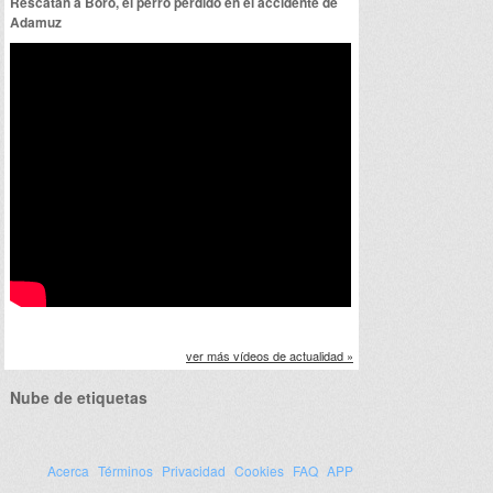
Rescatan a Boro, el perro perdido en el accidente de
Adamuz
ver más vídeos de actualidad »
Nube de etiquetas
Acerca
Términos
Privacidad
Cookies
FAQ
APP