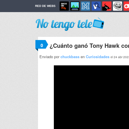
RED DE WEBS
¿Cuánto ganó Tony Hawk con
0
Enviado por
chuckbass
en
Curiosidades
el 24 abr 202