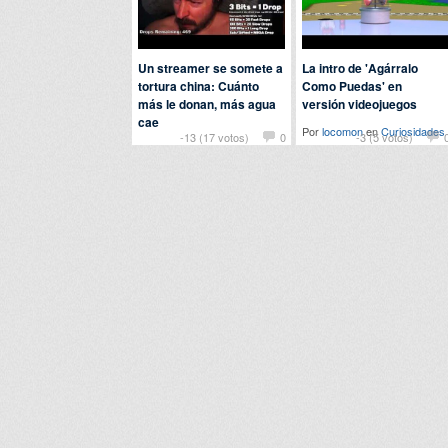
Un streamer se somete a
La intro de 'Agárralo
tortura china: Cuánto
Como Puedas' en
más le donan, más agua
versión videojuegos
cae
Por
locomon
en
Curiosidades
-13 (17 votos)
0
-3 (5 votos)
Por
argelia
en
Curiosidades