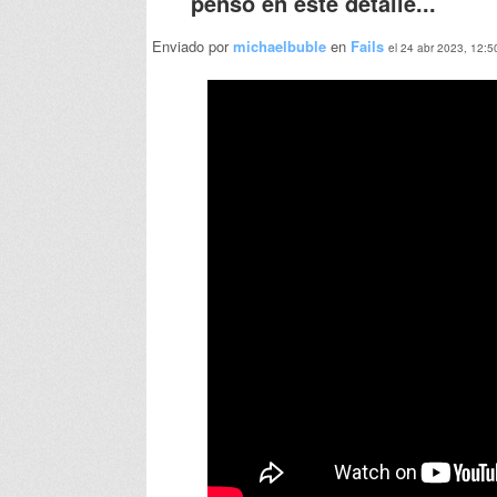
pensó en este detalle...
Enviado por
michaelbuble
en
Fails
el 24 abr 2023, 12:5