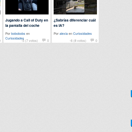
Jugando a Call of Duty en
¿Sabrías diferenciar cuál
la pantalla del coche
es IA?
Por
bobobobs
en
Por
alexia
en
Curiosidades
Curiosidades
0
-5 (7 votos)
0
-6 (8 votos)
0