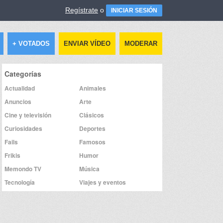
Regístrate
o
INICIAR SESIÓN
+ VOTADOS
ENVIAR VÍDEO
MODERAR
Categorías
Actualidad
Animales
Anuncios
Arte
Cine y televisión
Clásicos
Curiosidades
Deportes
Fails
Famosos
Frikis
Humor
Memondo TV
Música
Tecnología
Viajes y eventos