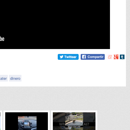
Compartir
Compart
Comp
en
en
en
meneame
Google
tumb
ater
dinero