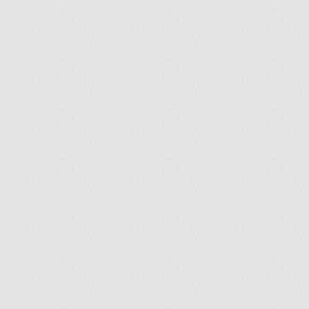
ir
artir
+
lr