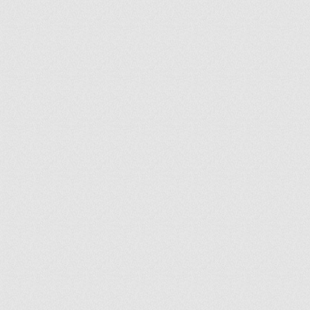
ir
artir
+
lr