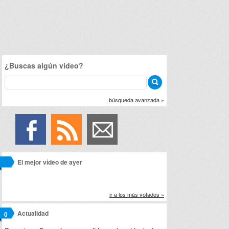
¿Buscas algún vídeo?
búsqueda avanzada »
El mejor vídeo de ayer
ir a los más votados »
Actualidad
0