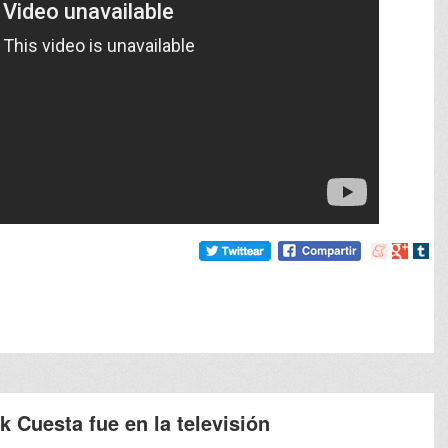
Compartir
Compart
Comp
en
en
en
meneame
Google
tumb
k Cuesta fue en la televisión