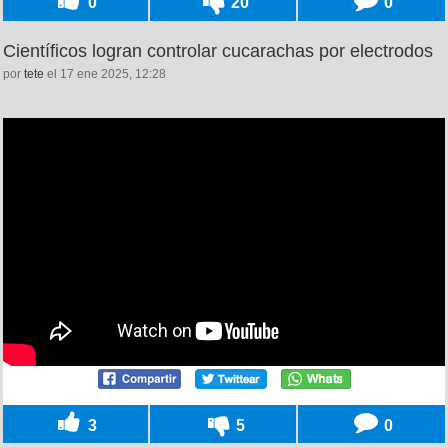
0
20
0
Científicos logran controlar cucarachas por electrodos
por
tete
el 17 ene 2025, 12:28
3
5
0