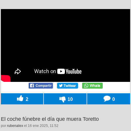
2
10
0
El coche fúnebre el día que muera Toretto
por
rubenalex
el 16 ene 2025, 11:52