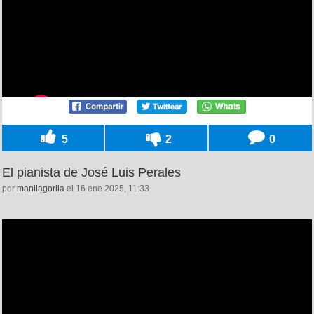
5
2
0
El pianista de José Luis Perales
por
manilagorila
el 16 ene 2025, 11:33