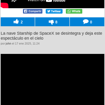
2
8
0
La nave Starship de SpaceX se desintegra y deja este
espectáculo en el cielo
por
john
el 17 ene 2025, 11:24