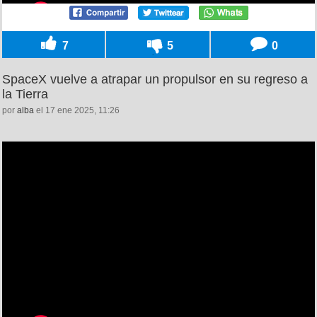
7
5
0
SpaceX vuelve a atrapar un propulsor en su regreso a
la Tierra
por
alba
el 17 ene 2025, 11:26