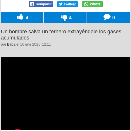
4
4
0
Un hombre salva un ternero extrayéndole los gases
acumulados
por
Baba
el 16 ene 2025, 12:11