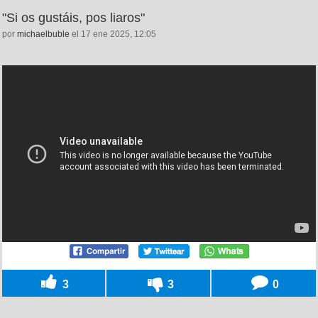
"Si os gustáis, pos liaros"
por
michaelbuble
el 17 ene 2025, 12:05
3
3
0