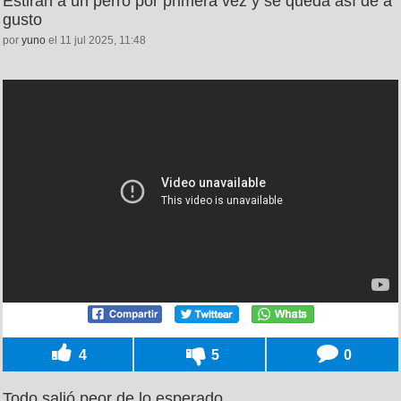
Estiran a un perro por primera vez y se queda así de a
gusto
por
yuno
el 11 jul 2025, 11:48
4
5
0
Todo salió peor de lo esperado