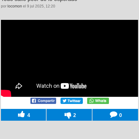
por
locomon
el 9 jul 2025, 12:20
4
2
0