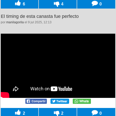
6
4
0
El timing de esta canasta fue perfecto
por
manilagorila
el 9 jul 2025, 12:13
2
2
0