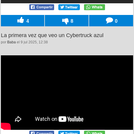
4
8
0
La primera vez que veo un Cybertruck azul
por
Baba
el 9 jul 2025, 12:38