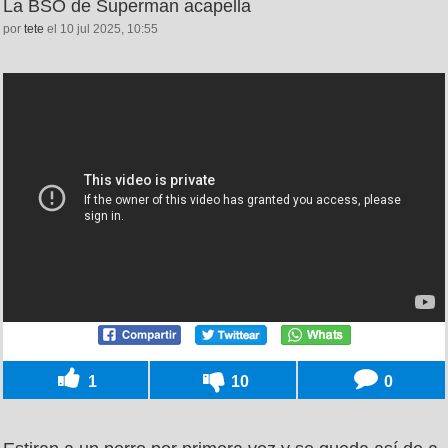
La BSO de Superman acapella
por
tete
el 10 jul 2025, 10:55
1
10
0