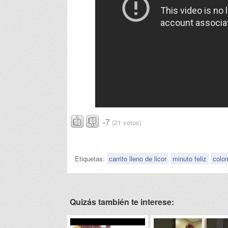
-7
(21 votos)
Etiquetas:
carrito lleno de licor
minuto feliz
colo
Quizás también te interese: