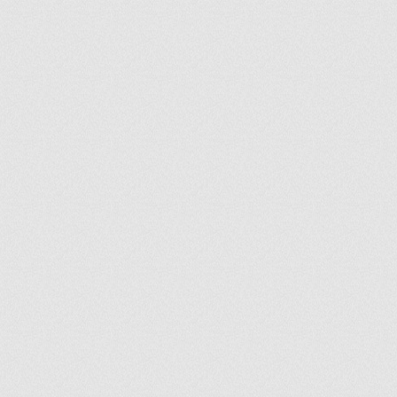
ir
artir