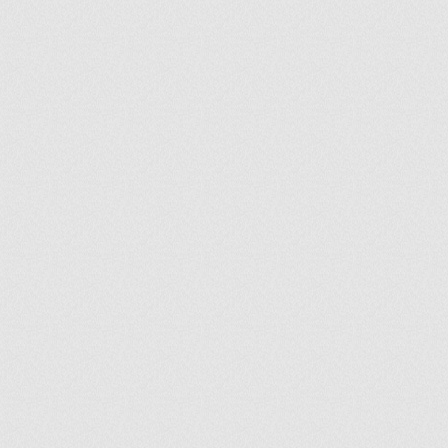
ir
artir
+
lr