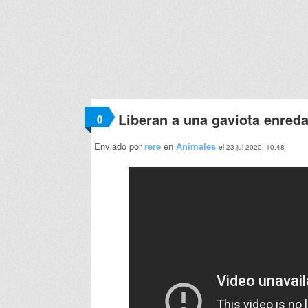
Liberan a una gaviota enred
0
Enviado por
rere
en
Animales
el 23 jul 2020, 10:48