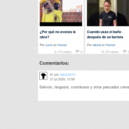
¿Por qué no avanza la
Cuando usas el baño
obra?
después de un barista
Por
yuno
en
Humor
Por
alexia
en
Humor
-3 (13 votos)
0
-9 (15 votos)
Comentarios:
#1 por
hakim2010
27 jul 2020, 12:59
Salmón, langosta, crustáceos y otros pescados caros