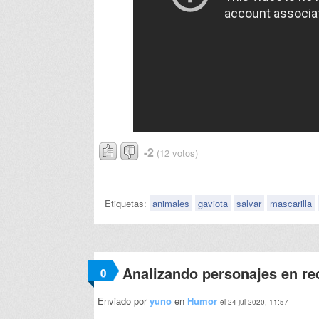
-2
(12 votos)
Etiquetas:
animales
gaviota
salvar
mascarilla
Analizando personajes en re
0
Enviado por
yuno
en
Humor
el 24 jul 2020, 11:57