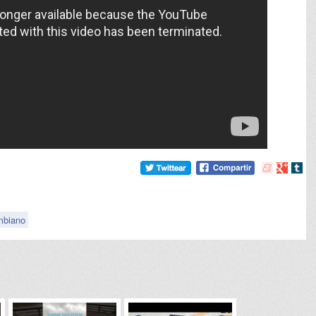
Compartir
Compart
Comp
en
en
en
meneame
Google
tumb
mbiano