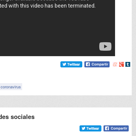
Compartir
Compart
Comp
en
en
en
meneame
Google
tumb
coronavirus
des sociales