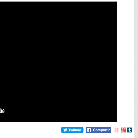
Compartir
Compart
Comp
en
en
en