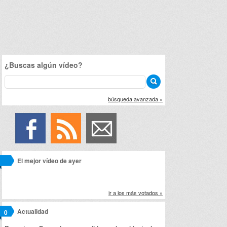
¿Buscas algún vídeo?
búsqueda avanzada »
El mejor vídeo de ayer
ir a los más votados »
Actualidad
0