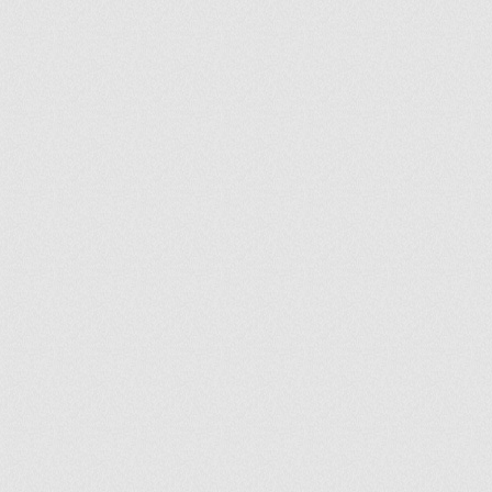
ir
artir
+
lr