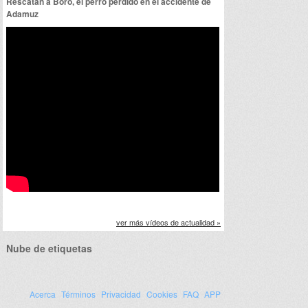
Rescatan a Boro, el perro perdido en el accidente de
Adamuz
ver más vídeos de actualidad »
Nube de etiquetas
Acerca
Términos
Privacidad
Cookies
FAQ
APP