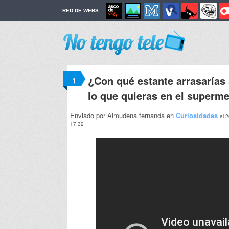
RED DE WEBS
¿Con qué estante arrasarías 
1
lo que quieras en el superm
Enviado por Almudena fernanda en
Curiosidades
el 2
17:32