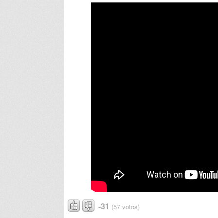
-31
(57 votos)