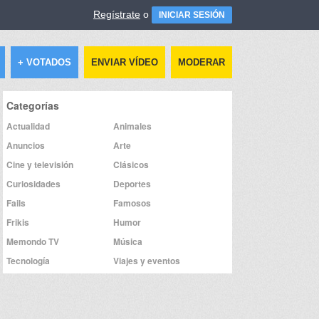
Regístrate
o
INICIAR SESIÓN
+ VOTADOS
ENVIAR VÍDEO
MODERAR
Categorías
Actualidad
Animales
Anuncios
Arte
Cine y televisión
Clásicos
Curiosidades
Deportes
Fails
Famosos
Frikis
Humor
Memondo TV
Música
Tecnología
Viajes y eventos