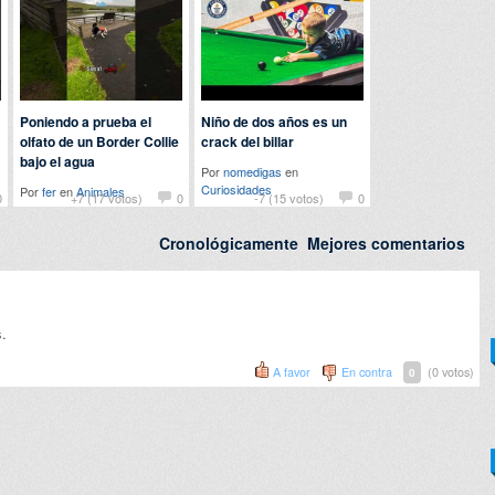
Poniendo a prueba el
Niño de dos años es un
olfato de un Border Collie
crack del billar
bajo el agua
Por
nomedigas
en
Curiosidades
Por
fer
en
Animales
0
+7 (17 votos)
0
-7 (15 votos)
0
Cronológicamente
Mejores comentarios
.
A favor
En contra
(0 votos)
0